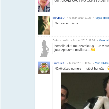
OI! lAIKAM KAUT KO CUKST AUST
Burvīgā D.
6. mar 2010. 11:26
Viņas atbil
Nez vai izdzīvos.
Dzēsts profils
6. mar 2010. 11:26
Viņas at
bērnelis dikti mīl dzīvniekus....un visus
jūtu izpausme neviltotā....
Ernests K.
6. mar 2010. 11:55
Viņa atbilde
Nāvējošais numurs.... sitiet bungās!