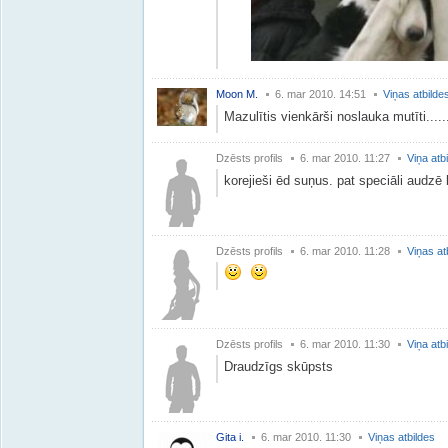
Moon M.
6. mar 2010. 14:51
Viņas atbilde
Mazulītis vienkārši noslauka mutīti.....
Dzēsts profils
6. mar 2010. 11:27
Viņa atb
korejieši ēd suņus. pat speciāli audzē 
Dzēsts profils
6. mar 2010. 11:28
Viņas at
Dzēsts profils
6. mar 2010. 11:30
Viņa atb
Draudzīgs skūpsts
Gita i.
6. mar 2010. 11:30
Viņas atbildes