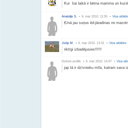
Kur šai laikā ir bērna mamma un kucēnu m
Anatolijs S.
6. mar 2010. 11:55
Viņa atbild
Ķīnā jau suņus ēd-jāradinas no mazot
Jurijs M.
6. mar 2010. 13:31
Viņa atbildes
riktīgi izbadējusies!!!!!!
Dzēsts profils
6. mar 2010. 14:07
Viņa atb
jap tā ir dzīvnieku mīla, katram sava i