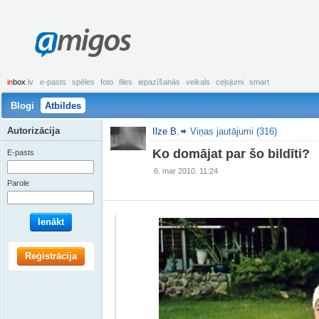
amigos
in
box
.lv
e-pasts
spēles
foto
files
iepazīšanās
veikals
ceļojumi
smart
Blogi
Atbildes
Autorizācija
Ilze B.
Viņas jautājumi (316)
Ko domājat par šo bildīti?
E-pasts
6. mar 2010. 11:24
Parole
Ienākt
Reģistrācija