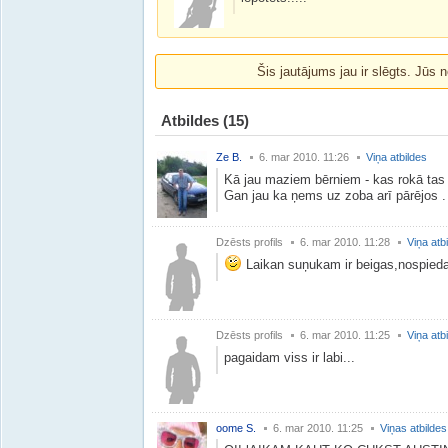
Šis jautājums jau ir slēgts. Jūs n
Atbildes
(15)
Ze B.
6. mar 2010. 11:26
Viņa atbildes
Kā jau maziem bērniem - kas rokā tas
Gan jau ka ņems uz zoba arī pārējos .
Dzēsts profils
6. mar 2010. 11:28
Viņa atb
Laikan suņukam ir beigas,nospieda 
Dzēsts profils
6. mar 2010. 11:25
Viņa atb
pagaidam viss ir labi...
oome S.
6. mar 2010. 11:25
Viņas atbildes