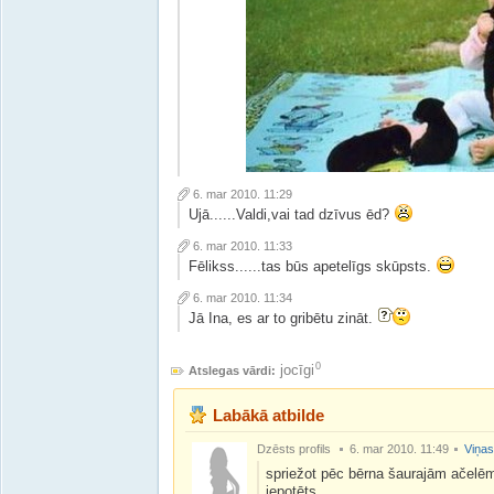
6. mar 2010. 11:29
Ujā......Valdi,vai tad dzīvus ēd?
6. mar 2010. 11:33
Fēlikss......tas būs apetelīgs skūpsts.
6. mar 2010. 11:34
Jā Ina, es ar to gribētu zināt.
0
jocīgi
Atslegas vārdi:
Labākā atbilde
Dzēsts profils
6. mar 2010. 11:49
Viņas
spriežot pēc bērna šaurajām ačelēm
iepotēts.....