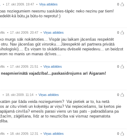
.
17. okt 2009. 19:47
Viņa atbildes
0
lības noziegumiem neesmu saskāries-tāpēc neko nezinu par tiem!
iedelēt-kā būtu,ja būtu-to neprotu!:)
fils
17. okt 2009. 20:47
Viņas atbildes
0
tiko murgs sāk nokārtoties... Vispār jau laikam jācenšas respektēt
otru. Nav jācenšas gūt virsroku....Jārespektē arī partnera privātā
sihologiski).... Es viņam to skādēšanu dvēselē nepiedevu... un beidzot
 prom no manis un manas dzīves....
fils
17. okt 2009. 21:51
Viņa atbildes
0
i neapmierinātā vajadzība!...paskasidrojums arī Aigaram!
.
18. okt 2009. 11:14
Viņas atbildes
0
atām par šāda veida noziegumiem? Vai pietiek ar to, ka netā
os ar citu vīrieti un koķetēju ar viņu? Vai nepieciešams, lai ķertos pie
apājamā cirvīša? emesls parasi viens un tas pats - pabradāšana pa
ržacīm, zāģēšana, līdz ar to neuzticība vai vismaz nepamatota
rdība.
fils
18. okt 2009. 12:31
Viņas atbildes
0