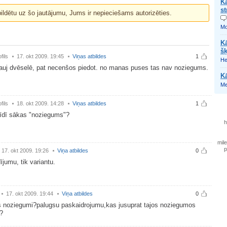
Kā
st
bildētu uz šo jautājumu, Jums ir nepieciešams autorizēties.
Mo
K
š
fils
17. okt 2009. 19:45
Viņas atbildes
1
He
ļauj dvēselē, pat necenšos piedot. no manas puses tas nav noziegums.
Kā
Me
fils
18. okt 2009. 14:28
Viņas atbildes
1
rīdī sākas "noziegums"?
mile
p
17. okt 2009. 19:26
Viņa atbildes
0
ījumu, tik variantu.
17. okt 2009. 19:44
Viņa atbildes
0
s noziegumi?palugsu paskaidrojumu,kas jusuprat tajos noziegumos
!?