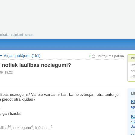
eikals
ceļojumi
smart
Viņas jautājumi (151)
0
Jautājums patika
VI
 notiek laulības noziegumi?
Dz
att
09. 19:22
mī
LĪ
ības noziegumi? Vai pie vainas, ir tas, ka neievērojam otra teritoriju,
 piedot otra kļūdas?
K
lig
6
 gan fiziski.
K
- 
Ja
10
0
0
ulība
,
noziegumi
,
kļūdas...