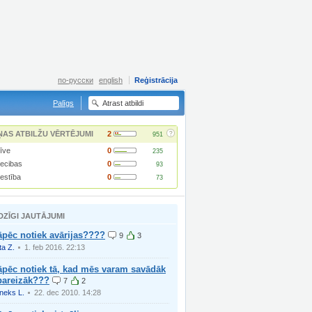
по-русски
english
Reģistrācija
Palīgs
?
ŅAS ATBILŽU VĒRTĒJUMI
2
951
īve
0
235
iecibas
0
93
lestība
0
73
DZĪGI JAUTĀJUMI
āpēc notiek avārijas????
9
3
ita Z.
1. feb 2016. 22:13
āpēc notiek tā, kad mēs varam savādāk
pareizāk???
7
2
neks L.
22. dec 2010. 14:28