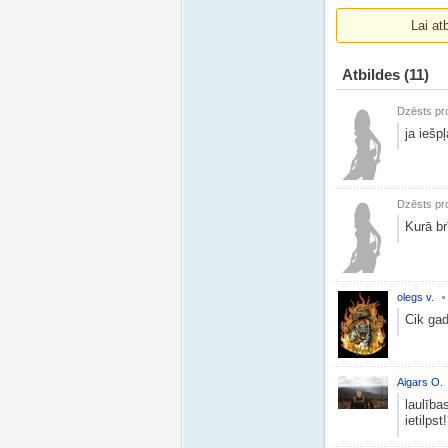
Lai at
Atbildes
(11)
Dzēsts pro
ja iešp
Dzēsts pro
Kurā b
olegs v.
Cik gad
Aigars O.
laulība
ietilpst