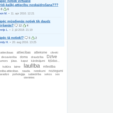
pēc notiek virtuālie
rīdi,kašķi,attiecību noskaidrošana???
8
6
on M.
11. apr 2010. 12:21
āpēc mūsdienās notiek tik daudz
ķiršanās?
12
4
nrijs L.
2. jūl 2018. 21:19
pēc tā notiek!?
5
2
ndy H.
20. aug 2016. 13:25
attiecibas
attieksme
attiecibaas
cilveki
Dzīve
doma
divsavienība
draudzība
kļūdas...
humors
jūtas.
kaput
kārdinājumi
laulība
mīlestība
kultūra
laime
noziegumi
stiba attiecibas.
nauda.
noteikumi
aradize
psiholoģija
sabiedrība
sekss
sex
sievietes