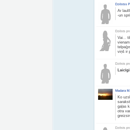
Dzēstss P
Ar lau
-un spr
Dzēsts pro
Vai... 
vienam 
telpa(p
viņš ir
Dzēsts pro
Laicīg
Madara M
Ko uzsk
sarakst
gaļas k
otra va
greizsi
Dzēsts pro