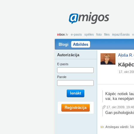
amigos
in
box
.lv
e-pasts
spēles
foto
files
iepazīšanās
v
Blogi
Atbildes
Autorizācija
Aļoša R.
Kāpēc
E-pasts
17. okt 20
Parole
Ienākt
Kāpēc notiek laul
vai, ka nespējam
Reģistrācija
17. okt 2009. 19:4
Gan psiholoģiski,
la
Atslegas vārdi: