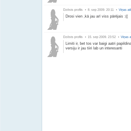
Dzēsts profils
8. sep 2009. 20:11
Viņas at
Drosi vien ,kā jau arī viss pārējais :((
Dzēsts profils
15. sep 2009. 23:52
Viņas a
Limiti ir, bet tos var baigi aatri papild
versiju ir jau tiiri lab un interesanti