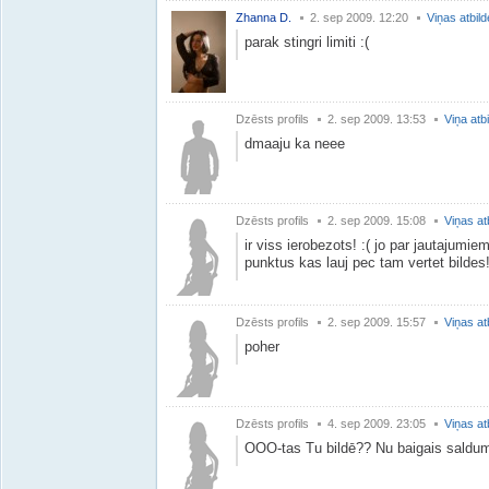
Zhanna D.
2. sep 2009. 12:20
Viņas atbil
parak stingri limiti :(
Dzēsts profils
2. sep 2009. 13:53
Viņa atb
dmaaju ka neee
Dzēsts profils
2. sep 2009. 15:08
Viņas at
ir viss ierobezots! :( jo par jautajumi
punktus kas lauj pec tam vertet bildes!
Dzēsts profils
2. sep 2009. 15:57
Viņas at
poher
Dzēsts profils
4. sep 2009. 23:05
Viņas at
OOO-tas Tu bildē?? Nu baigais saldu