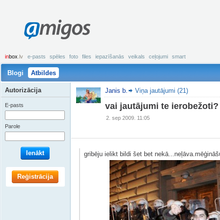
amigos
in
box
.lv
e-pasts
spēles
foto
files
iepazīšanās
veikals
ceļojumi
smart
Blogi
Atbildes
Autorizācija
Janis b.
Viņa jautājumi (21)
vai jautājumi te ierobežoti?
E-pasts
2. sep 2009. 11:05
Parole
Ienākt
gribēju ielikt bildi šet bet nekā...neļāva.mēģin
Reģistrācija