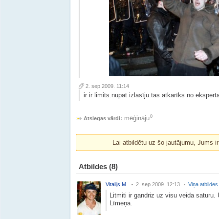
2. sep 2009. 11:14
ir ir limits.nupat izlasīju.tas atkarīks no eksper
0
mēģināju
Atslegas vārdi:
Lai atbildētu uz šo jautājumu, Jums i
Atbildes
(8)
Vitalijs M.
2. sep 2009. 12:13
Viņa atbildes
Litmiti ir gandriz uz visu veida saturu.
Līmeņa.