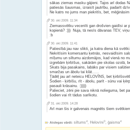
sākas ziemas masku gājieni. Tajos arī dodas NĀ
patiesās šausmas, izraisīt jautrību, padarīt dzīv
Ne katrs no jums man piekritīs, bet, mēģināsim 
30. okt 2009. 11:34
Ziemassvētku vecenīti gan drošvien gaidīsi ar p
kopienā? :))) Nuja, tā nesīs dāvanas TEV, viņu
:b
30. okt 2009. 11:41
Patiesībā jau nav slikti, ja katra diena kā svētki..
Nekritīsim komersantu ķetnās, nesvaidīsim saldu
mīļumu un siltumu aizdomājos, kad vienā no 
izgrebām ķirbīšus, sakārām pie skolas ozolā, b
Skats bija pasakains, labāks par visiem salūtie
smaržas un ābolu tai klāt......
Tādēļ jau arī neteicu HELOVĪNS, bet ķirbīšsvēt
Šodien - ķirbīšu, rīt - ābolu, parīt - sūnu vai ķērp
pasauli krāsainu. :)))))
Palieciet, zēni pie sava niknā nolieguma, bet pa
šodien vai rīt tādus sarīkotu.
31. okt 2009. 14:28
Arī man šis ir galvenais magnēts šiem svētkiem -
4
0
4
siltums
,
Helovīni
,
ģaisma
Atslegas vārdi: