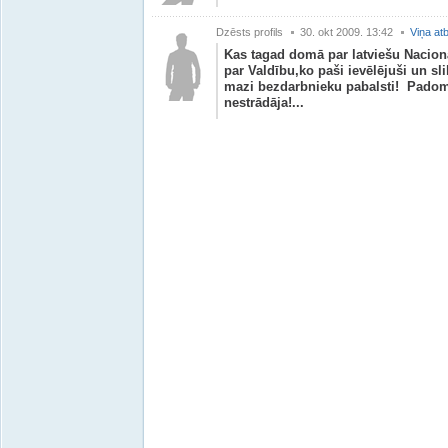
Dzēsts profils
30. okt 2009. 13:42
Viņa atb
Kas tagad domā par latviešu Nacio
par Valdību,ko paši ievēlējuši un sl
mazi bezdarbnieku pabalsti! Padom
nestrādāja!...