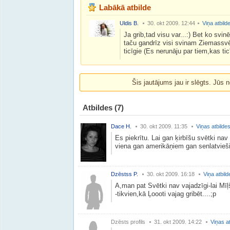
Labākā atbilde
Uldis B.
30. okt 2009. 12:44
Viņa atbild
Ja grib,tad visu var...:) Bet ko svin
taču gandrīz visi svinam Ziemassvēt
ticīgie (Es nerunāju par tiem,kas ticīg
Šis jautājums jau ir slēgts. Jūs n
Atbildes
(7)
Dace H.
30. okt 2009. 11:35
Viņas atbilde
Es piekrītu. Lai gan ķirbīšu svētki nav ī
viena gan amerikāņiem gan senlatvieš
Dzēstss P.
30. okt 2009. 16:18
Viņa atbild
A,man pat Svētki nav vajadzīgi-lai Mīļš
-tikvien,kā Ļoooti vajag gribēt....;p
Dzēsts profils
31. okt 2009. 14:22
Viņas a