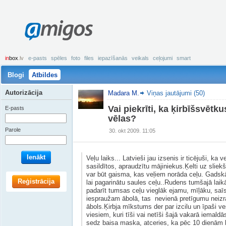
amigos
in
box
.lv
e-pasts
spēles
foto
files
iepazīšanās
veikals
ceļojumi
smart
Blogi
Atbildes
Autorizācija
Madara M.
Viņas jautājumi (50)
Vai piekrīti, ka ķirbīšsvētku
E-pasts
vēlas?
Parole
30. okt 2009. 11:05
Ienākt
Veļu laiks... Latvieši jau izsenis ir ticējuši, ka 
sasildītos, apraudzītu mājiniekus.Ķelti uz sliek
var būt gaisma, kas veļiem norāda ceļu. Gadskā
Reģistrācija
lai pagarinātu saules ceļu..Rudens tumšajā laikā
padarīt tumsas ceļu vieglāk ejamu, mīļāku, saī
iespraužam ābolā, tas nevienā pretīgumu neizrai
ābols.Ķirbja mīkstums der par izcilu un īpaši ve
viesiem, kuri tīši vai netīši šajā vakarā iemal
sedz baisa maska, atceries, ka pēc 10 dienām bū