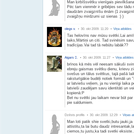
Man ķirbīšsvētku vienīgais pievilkšanas
Pēc tam vienmēr ir gribējies sev tādu
daudzām zvaigznīšu ēnām (1 zvaigznī
zvaigžņu mirdzumi uz sienas :) )
olegs v.
30. okt 2009. 11:20
Viņa atbildes
Tas helovīns nav mūsu svētki.Lai amīš
laiks,Mārtiņi un citi. Tad svinēsim sa
tradīcijas.Vai tad tā nebūtu labāk??
Aigars .
30. okt 2009. 11:27
Viņa atbildes
brīnos kā mēs vēl neesam sākuši svin
ebreju gaismas svētku dienu, krievu zi
svešus un tālus svētkus, tajā pašā laik
raksturīgākie budēļi notiek formāli un
ar latviešu veļiem, ja nu vienīgi laika
latvieši zaudējam savu identitāti un ve
kopienā:P
Bet nu svētki jau laikam nevar būt par 
pie saldumiem.
Dzēsts profils
30. okt 2009. 12:29
Viņas a
Man loti patik shie svetki,butu jauki,
attistitu,ta lai butu daudz intresantak,l
ciemos,tu justu,ka tadi svetki eksiste..