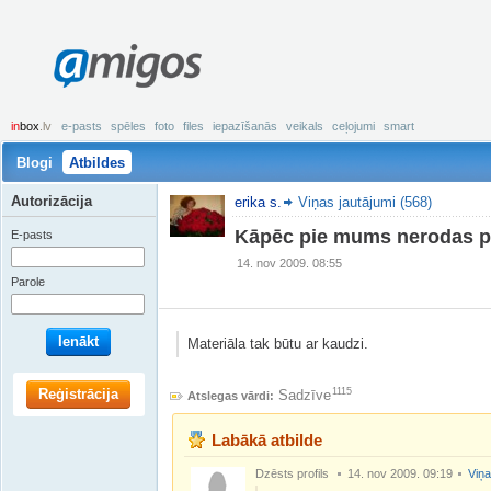
amigos
in
box
.lv
e-pasts
spēles
foto
files
iepazīšanās
veikals
ceļojumi
smart
Blogi
Atbildes
Autorizācija
erika s.
Viņas jautājumi (568)
Kāpēc pie mums nerodas po
E-pasts
14. nov 2009. 08:55
Parole
Ienākt
Materiāla tak būtu ar kaudzi.
Reģistrācija
1115
Sadzīve
Atslegas vārdi:
Labākā atbilde
Dzēsts profils
14. nov 2009. 09:19
Viņa