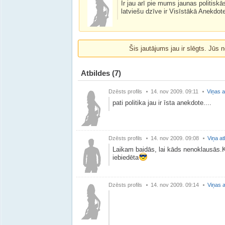
Ir jau arī pie mums jaunas politiskā
latviešu dzīve ir Visīstākā Anekdote
Šis jautājums jau ir slēgts. Jūs n
Atbildes
(7)
Dzēsts profils
14. nov 2009. 09:11
Viņas a
pati politika jau ir īsta anekdote....
Dzēsts profils
14. nov 2009. 09:08
Viņa at
Laikam baidās, lai kāds nenoklausās.K
iebiedēta
Dzēsts profils
14. nov 2009. 09:14
Viņas a