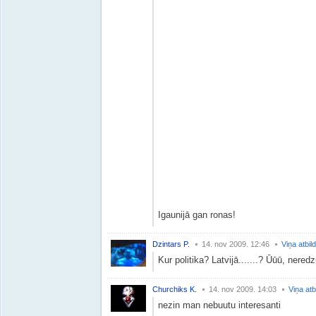
Igaunijā gan ronas!
Dzintars P.
14. nov 2009. 12:46
Viņa atbil
Kur politika? Latvijā.......? Ūūū, neredz
Churchiks K.
14. nov 2009. 14:03
Viņa atb
nezin man nebuutu interesanti