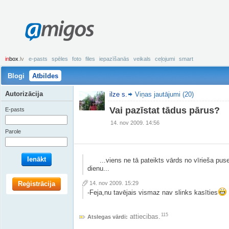
amigos
in
box
.lv
e-pasts
spēles
foto
files
iepazīšanās
veikals
ceļojumi
smart
Blogi
Atbildes
Autorizācija
ilze s.
Viņas jautājumi (20)
Vai pazīstat tādus pārus?
E-pasts
14. nov 2009. 14:56
Parole
Ienākt
...viens ne tā pateikts vārds no vīrieša puses 
dienu...
Reģistrācija
14. nov 2009. 15:29
-Feja,nu tavējais vismaz nav slinks kasīties
115
attiecibas.
Atslegas vārdi: