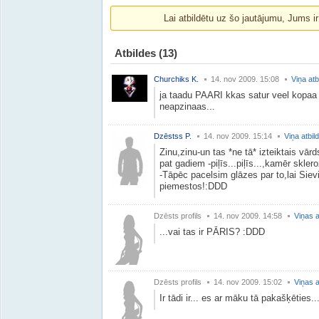
Lai atbildētu uz šo jautājumu, Jums i
Atbildes
(13)
Churchiks K.
14. nov 2009. 15:08
Viņa atb
ja taadu PAARI kkas satur veel kopaa t
neapzinaas...
Dzēstss P.
14. nov 2009. 15:14
Viņa atbil
Zinu,zinu-un tas *ne tā* izteiktais vārd
pat gadiem -piļīs...piļīs...,kamēr sklero
-Tāpēc pacelsim glāzes par to,lai Siev
piemestos!:DDD
Dzēsts profils
14. nov 2009. 14:58
Viņas a
...vai tas ir PĀRIS? :DDD
Dzēsts profils
14. nov 2009. 15:02
Viņas a
Ir tādi ir... es ar māku tā pakašķēties..