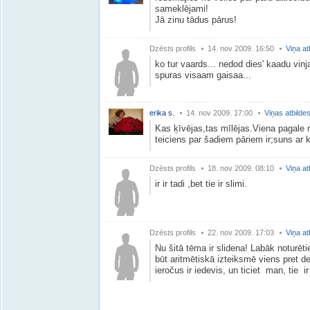
sameklējami!
Jā zinu tādus pārus!
Dzēsts profils
14. nov 2009. 16:50
Viņa at
ko tur vaards... nedod dies' kaadu vinj
spuras visaam gaisaa...
erika s.
14. nov 2009. 17:00
Viņas atbilde
Kas ķīvējas,tas mīlējas.Viena pagal
teiciens par šadiem pāriem ir;suns ar
Dzēsts profils
18. nov 2009. 08:10
Viņa at
ir ir tadi ,bet tie ir slimi.
Dzēsts profils
22. nov 2009. 17:03
Viņa at
Nu šitā tēma ir slidena! Labāk noturētie
būt aritmētiskā izteiksmē viens pret de
ieročus ir iedevis, un ticiet man, tie i