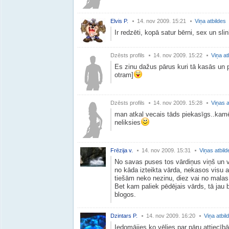
Elvis P.
14. nov 2009. 15:21
Viņa atbildes
Ir redzēti, kopā satur bērni, sex un sl
Dzēsts profils
14. nov 2009. 15:22
Viņa at
Es zinu dažus pārus kuri tā kasās un 
otram]
Dzēsts profils
14. nov 2009. 15:28
Viņas a
man atkal vecais tāds piekasīgs..kamē
neliksies
Frēzija v.
14. nov 2009. 15:31
Viņas atbild
No savas puses tos vārdiņus viņš un 
no kāda izteikta vārda, nekasos visu at
tiešām neko nezinu, diez vai no malas
Bet kam paliek pēdējais vārds, tā jau b
blogos.
Dzintars P.
14. nov 2009. 16:20
Viņa atbil
Iedomājies ko vēlies par pāru attiecī