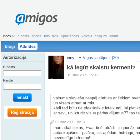
amigos
in
box
.lv
e-pasts
spēles
foto
files
iepazīšanās
veikals
ceļojumi
smart
Blogi
Atbildes
Autorizācija
inny ..
Viņas jautājumi (20)
kā iegūt skaistu ķermeni?
E-pasts
19. nov 2009. 15:03
Parole
Ienākt
vairums sieviešu nespēj cīnīties ar liekiem svara
un visam atmet ar roku.
kādi tad būtu tie efektīgākie ieteikumi, lai piet
Reģistrācija
ar sevi, un izturēt visus pārbaudījumus?? tas 
19. nov 2009. 15:13
man atkal liekas, Ewa, tieši otrādi.. jo jaunāki c
aptaukojušies.. palūko, cik apēdam hotdogu, ha
neveselīgo brīnumu!!