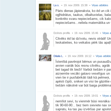
La s.
19. nov 2009. 15:38
Viņas atbildes
Pāris dienas jāpieraksta, ko ēd un cik i
ogļhidrātus, taukus, olbaltuvielas, bal
konkrēto svaru nepieciešams, cik kalor
nepieciešams...neliela matemātika un v
Dzēsts profils
19. nov 2009. 15:46
Viņas a
Cilvēks ēd lai dzīvotu, nevis otrādi! Un
Ieskatieties, ko veikalos pērk tās apaļī
Dilaila L.
19. nov 2009. 16:12
Viņas atbild
Īstenībā pavērojot bērnus un pusaudžu
arvien vairāk būs resnu cilvēku, agrāk 
bet tagad tik bieži! Varbūt tiešām ir pa
aizņemtie vecāki gatavo veselīgus un 
vien tie ir pusfabrikāti tādi kā pelmeņi,
apēsti čipši, snikeri un visi tie gāzētie
tiešām nākotnē var būt baiga problēma
Dzēsts profils
19. nov 2009. 19:01
Viņas a
nemīlot sevi, tu vienmēr būsi resnāka 
tik 90-60-90... bez tiem sieviete nav si
sapratu, ka tas jau izvēršas par apsēs