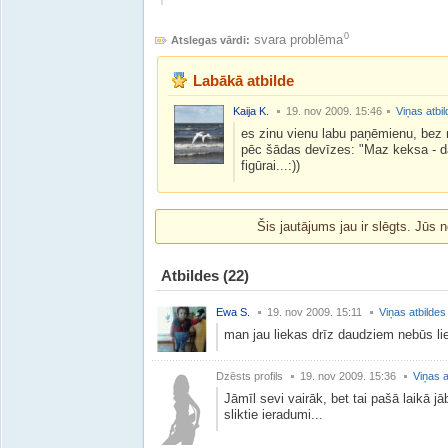
0
svara problēma
Atslegas vārdi:
Labākā atbilde
Kaija K.
19. nov 2009. 15:46
Viņas atbi
es zinu vienu labu paņēmienu, bez 
pēc šādas devīzes: "Maz keksa - da
figūrai...:))
Šis jautājums jau ir slēgts. Jūs n
Atbildes
(22)
Ewa S.
19. nov 2009. 15:11
Viņas atbildes
man jau liekas drīz daudziem nebūs lie
Dzēsts profils
19. nov 2009. 15:36
Viņas a
Jāmīl sevi vairāk, bet tai pašā laikā jāb
sliktie ieradumi...