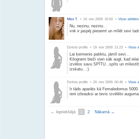
Miss T.
19. nov 2009. 20:50
Viņas atbildes
Nu, nezinu, nezinu...
vnk ir jaspēj pieņemt un mīlēt sevi tads
Dzēsts profils
19. nov 2009. 21:23
Viņas a
Lai ķermenis patiktu, jāmīl sevi...
Kilogrami bieži vien sāk augt, kad iela
izvēlos savu SPĪTU...spīts un mīlestīb
izskatu...:)
Dzēsts profils
20. nov 2009. 00:46
Viņas a
Ir tāds aparāts kā Femaledomus 5000. 
reni izbrauksi ar tevis izvēlēto augum
← Iepriekšējā
1
2
Nākamā →