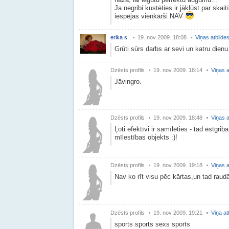
Ja negribi kustēties ir jākļūst par skait
iespējas vienkārši NAV
erika s.
19. nov 2009. 18:08
Viņas atbilde
Grūti sūrs darbs ar sevi un katru dienu
Dzēsts profils
19. nov 2009. 18:14
Viņas a
Jāvingro.
Dzēsts profils
19. nov 2009. 18:48
Viņas a
Ļoti efektīvi ir samīlēties - tad ēstgriba
mīlestības objekts :)!
Dzēsts profils
19. nov 2009. 19:18
Viņas a
Nav ko rīt visu pēc kārtas,un tad raudā
Dzēsts profils
19. nov 2009. 19:21
Viņa at
sports sports sexs sports