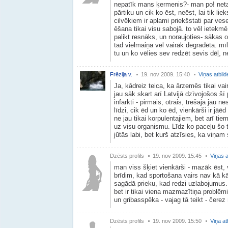
nepatīk mans ķermenis?- man po! netai
pārtiku un cik ko ēst, neēst, lai tik li
cilvēkiem ir aplami priekšstati par ves
ēšana tikai visu sabojā. to vēl ietekmē
palikt resnāks, un noraujoties- sākas
tad vielmaiņa vēl vairāk degradēta. mīl
tu un ko vēlies sev redzēt sevis dēļ, ne
Frēzija v.
19. nov 2009. 15:40
Viņas atbild
Ja, kādreiz teica, ka ārzemēs tikai va
jau sāk skart arī Latvijā dzīvojošos š
infarkti - pirmais, otrais, trešajā jau
līdzi, cik ēd un ko ēd, vienkārši ir jā
ne jau tikai korpulentajiem, bet arī tiem
uz visu organismu. Līdz ko paceļu šo t
jūtās labi, bet kurš atzīsies, ka viņa
Dzēsts profils
19. nov 2009. 15:45
Viņas a
man viss šķiet vienkārši - mazāk ēst, 
brīdim, kad sportošana vairs nav kā k
sagādā prieku, kad redzi uzlabojumus.
bet ir tikai viena mazmazītiņa problēm
un gribasspēka - vajag tā teikt - čer
Dzēsts profils
19. nov 2009. 15:50
Viņa at