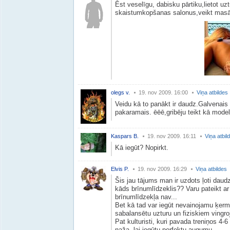
Ēst veselīgu, dabisku pārtiku,lietot u
skaistumkopšanas salonus,veikt mas
olegs v.
19. nov 2009. 16:00
Viņa atbildes
Veidu kā to panākt ir daudz.Galvenais 
pakaramais. ēēē,gribēju teikt kā model
Kaspars B.
19. nov 2009. 16:11
Viņa atbil
Kā iegūt? Nopirkt.
Elvis P.
19. nov 2009. 16:29
Viņa atbildes
Šis jau tājums man ir uzdots ļoti daudz
kāds brīnumlīdzeklis?? Varu pateikt ar 
brīnumlīdzekļa nav...
Bet kā tad var iegūt nevainojamu ķerm
sabalansētu uzturu un fiziskiem vingr
Pat kulturisti, kuri pavada treniņos 4-6
naža, lai iegūtu perfektu augumu...