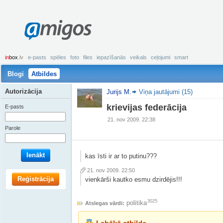
amigos
in
box
.lv
e-pasts
spēles
foto
files
iepazīšanās
veikals
ceļojumi
smart
Blogi
Atbildes
Autorizācija
Jurijs M.
Viņa jautājumi (15)
krievijas federācija
E-pasts
21. nov 2009. 22:38
Parole
Ienākt
kas īsti ir ar to putinu???
21. nov 2009. 22:50
Reģistrācija
vienkārši kautko esmu dzirdējis!!!
3025
politika
Atslegas vārdi: