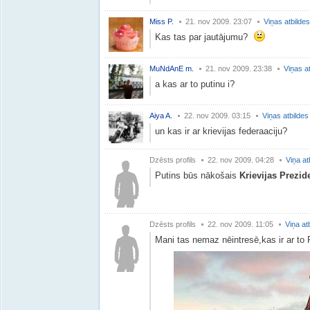
Miss P.
21. nov 2009. 23:07
Viņas atbildes
Kas tas par jautājumu?
MuNdAnE m.
21. nov 2009. 23:38
Viņas a
a kas ar to putinu i?
Aiya A.
22. nov 2009. 03:15
Viņas atbildes
un kas ir ar krievijas federaaciju?
Dzēsts profils
22. nov 2009. 04:28
Viņa at
Putins būs nākošais
Krievijas Prezid
Dzēsts profils
22. nov 2009. 11:05
Viņa at
Mani tas nemaz nēintresē,kas ir ar to 