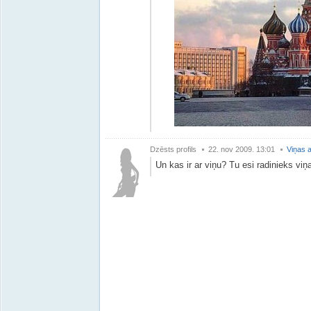
Dzēsts profils
22. nov 2009. 13:01
Viņas a
Un kas ir ar viņu? Tu esi radinieks vi