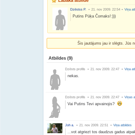
Labākā atbilde
Dzēstss P.
21. nov 2009. 22:54
Viņa at
Putins Pūķa Čomaks!:)))
Šis jautājums jau ir slēgts. Jūs n
Atbildes
(9)
Dzēsts profils
21. nov 2009. 22:47
Viņa at
nekas.
Dzēsts profils
21. nov 2009. 22:47
Viņas a
Vai Putins Tevi apvainojis?
Joh a.
21. nov 2009. 22:51
Viņa atbildes
...vot atgriezt tos daudzus gadus atpak