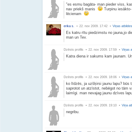
"es esmu bagāta- man pieder viss, kas 
nav priekš manis
Turpinu iesākto-
lēcienam
erika s.
22. nov 2009. 17:42
Viņas atbilde
Es katru rītu piedzimstu no jauna,jo d
man un Tev.
Dzēsts profils
22. nov 2009. 17:59
Viņas a
Katra diena ir sakums kam jaunam. Un
Dzēsts profils
22. nov 2009. 18:06
Viņas a
ko līdzēs, ja uzšķirsi jaunu lapu? būs
saprotot un atzīstot, nebēgot no tām v
laimīgi. man nevajag jaunu dzīves lapu, 
Dzēsts profils
22. nov 2009. 19:10
Viņa at
negribu.