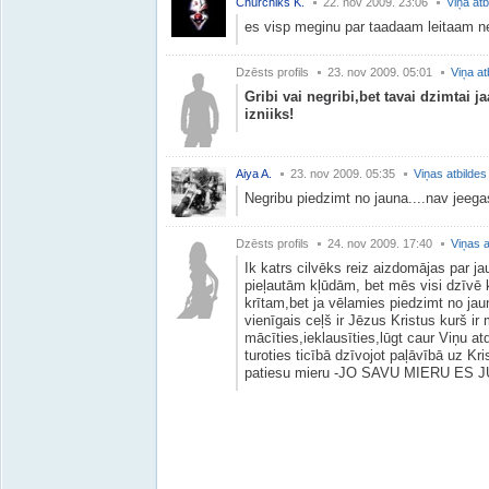
Churchiks K.
22. nov 2009. 23:06
Viņa atb
es visp meginu par taadaam leitaam nea
Dzēsts profils
23. nov 2009. 05:01
Viņa at
Gribi vai negribi,bet tavai dzimtai 
izniiks!
Aiya A.
23. nov 2009. 05:35
Viņas atbildes
Negribu piedzimt no jauna....nav jeegas
Dzēsts profils
24. nov 2009. 17:40
Viņas a
Ik katrs cilvēks reiz aizdomājas par 
pieļautām kļūdām, bet mēs visi dzīvē 
krītam,bet ja vēlamies piedzimt no jaun
vienīgais ceļš ir Jēzus Kristus kurš ir
mācīties,ieklausīties,lūgt caur Viņu at
turoties ticībā dzīvojot paļāvībā uz Kri
patiesu mieru -JO SAVU MIERU E