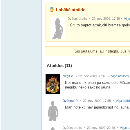
Labākā atbilde
Dzēsts profils
22. nov 2009. 17:38
Viņa
Citi to saprot ātrāk,citi bremzē grē
Šis jautājums jau ir slēgts. Jūs n
Atbildes
(11)
olegs v.
22. nov 2009. 17:46
Viņa atbildes
Bet mans tik brien pa savu ceļu.Māco
negribu neko sākt no jauna
Dzēstss P.
22. nov 2009. 17:55
Viņa atbil
Man noteikti nav jāpiedzimst no jauna
Dzēsts profils
22. nov 2009. 22:46
Viņas a