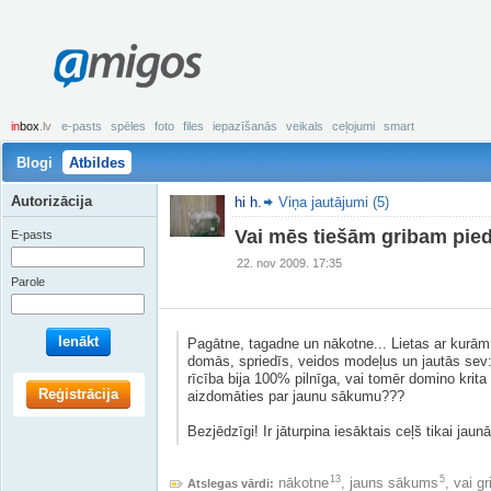
amigos
in
box
.lv
e-pasts
spēles
foto
files
iepazīšanās
veikals
ceļojumi
smart
Blogi
Atbildes
Autorizācija
hi h.
Viņa jautājumi (5)
Vai mēs tiešām gribam pie
E-pasts
22. nov 2009. 17:35
Parole
Ienākt
Pagātne, tagadne un nākotne... Lietas ar kurā
domās, spriedīs, veidos modeļus un jautās sev:
rīcība bija 100% pilnīga, vai tomēr domino krita n
Reģistrācija
aizdomāties par jaunu sākumu???
Bezjēdzīgi! Ir jāturpina iesāktais ceļš tikai jaunā
13
5
nākotne
,
jauns sākums
,
vai g
Atslegas vārdi: