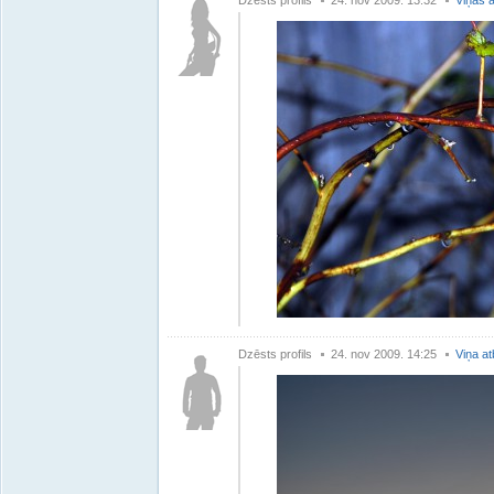
Dzēsts profils
24. nov 2009. 13:32
Viņas a
Dzēsts profils
24. nov 2009. 14:25
Viņa at