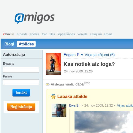
amigos
in
box
.lv
e-pasts
spēles
foto
files
iepazīšanās
veikals
ceļojumi
smart
Blogi
Atbildes
Autorizācija
Edgars P.
Viņa jautājumi (6)
Kas notiek aiz loga?
E-pasts
24. nov 2009. 12:26
Parole
9252
daba
Atslegas vārdi:
Ienākt
Labākā atbilde
Ewa S.
24. nov 2009. 12:32
Viņas atbil
Reģistrācija