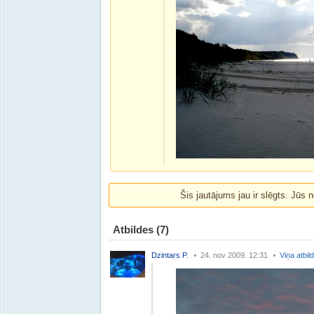
Šis jautājums jau ir slēgts. Jūs n
Atbildes
(7)
Dzintars P.
24. nov 2009. 12:31
Viņa atbil