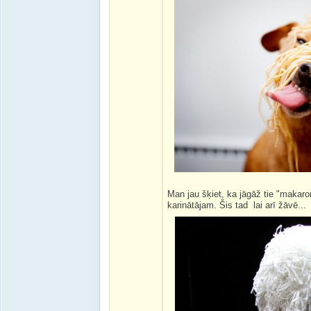
Man jau šķiet, ka jāgāž tie "makar
karinātājam. Šis tad lai arī žāvē...