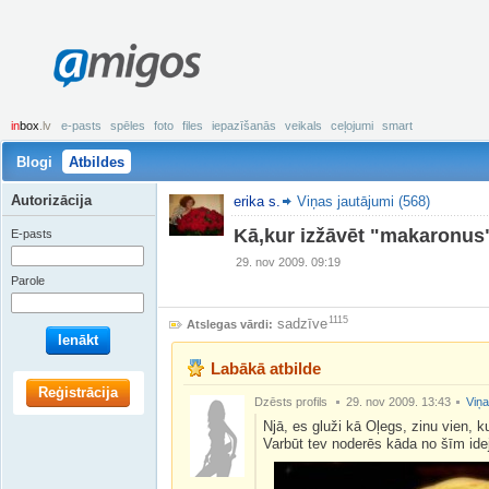
amigos
in
box
.lv
e-pasts
spēles
foto
files
iepazīšanās
veikals
ceļojumi
smart
Blogi
Atbildes
Autorizācija
erika s.
Viņas jautājumi (568)
Kā,kur izžāvēt "makaronus
E-pasts
29. nov 2009. 09:19
Parole
1115
sadzīve
Atslegas vārdi:
Ienākt
Labākā atbilde
Reģistrācija
Dzēsts profils
29. nov 2009. 13:43
Viņa
Njā, es gluži kā Oļegs, zinu vien, k
Varbūt tev noderēs kāda no šīm i