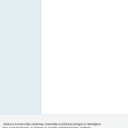
Jebkura komerciāla reklāmas materiāla izsūtīšana Amigos.lv lietotājiem
bez saskaņošanas ar Amigos.lv portāla administrācijas aizliegta.