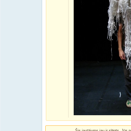
Šis jautājums jau ir slēgts. Jūs n