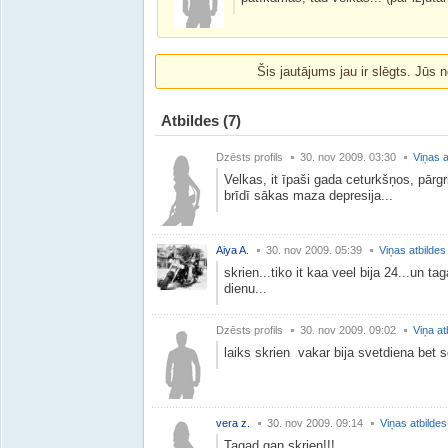
Šis jautājums jau ir slēgts. Jūs n
Atbildes
(7)
Dzēsts profils
30. nov 2009. 03:30
Viņas a
Velkas, it īpaši gada ceturkšņos, pārgr
brīdī sākas maza depresija...
Aiya A.
30. nov 2009. 05:39
Viņas atbildes
skrien...tiko it kaa veel bija 24...un 
dienu...
Dzēsts profils
30. nov 2009. 09:02
Viņa at
laiks skrien vakar bija svetdiena bet 
vera z.
30. nov 2009. 09:14
Viņas atbildes
Tagad gan skrien!!!