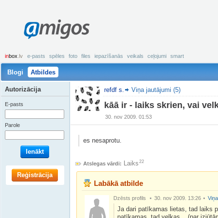
amigos
in
box
.lv
e-pasts
spēles
foto
files
iepazīšanās
veikals
ceļojumi
smart
Blogi
Atbildes
Autorizācija
refdf s.
Viņa jautājumi (5)
kāā ir - laiks skrien, vai ve
E-pasts
30. nov 2009. 01:53
Parole
es nesaprotu.
Ienākt
22
Laiks
Atslegas vārdi:
Reģistrācija
Labākā atbilde
Dzēsts profils
30. nov 2009. 13:26
Viņa
Ja dari patīkamas lietas, tad laiks p
patīkamas, tad velkas... (par izjūtā