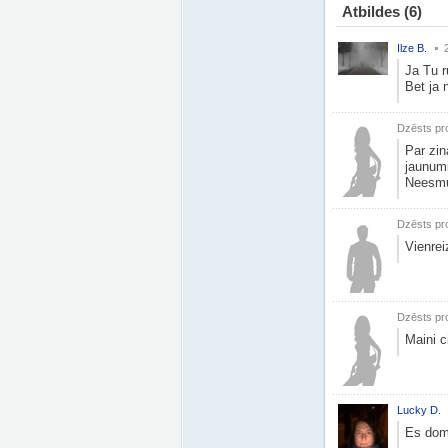
Atbildes
(6)
Ilze B.
Ja Tu r
Bet ja 
Dzēsts pro
Par zin
jaunumi
Neesmu 
Dzēsts pro
Vienreiz
Dzēsts pro
Maini c
Lucky D.
Es domā