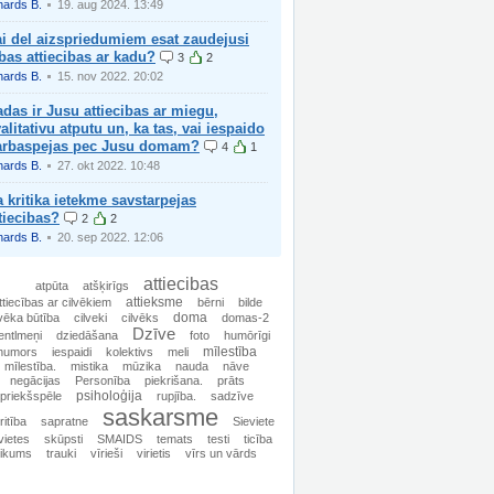
hards B.
19. aug 2024. 13:49
i del aizspriedumiem esat zaudejusi
bas attiecibas ar kadu?
3
2
hards B.
15. nov 2022. 20:02
das ir Jusu attiecibas ar miegu,
alitativu atputu un, ka tas, vai iespaido
arbaspejas pec Jusu domam?
4
1
hards B.
27. okt 2022. 10:48
 kritika ietekme savstarpejas
tiecibas?
2
2
hards B.
20. sep 2022. 12:06
attiecibas
atpūta
atšķirīgs
attieksme
ttiecības ar cilvēkiem
bērni
bilde
doma
lvēka būtība
cilveki
cilvēks
domas-2
Dzīve
entlmeņi
dziedāšana
foto
humōrīgi
mīlestība
humors
iespaidi
kolektivs
meli
mīlestība.
mistika
mūzika
nauda
nāve
negācijas
Personība
piekrišana.
prāts
psiholoģija
priekšspēle
rupjība.
sadzīve
saskarsme
ritība
sapratne
Sieviete
vietes
skūpsti
SMAIDS
temats
testi
ticība
tikums
trauki
vīrieši
virietis
vīrs un vārds