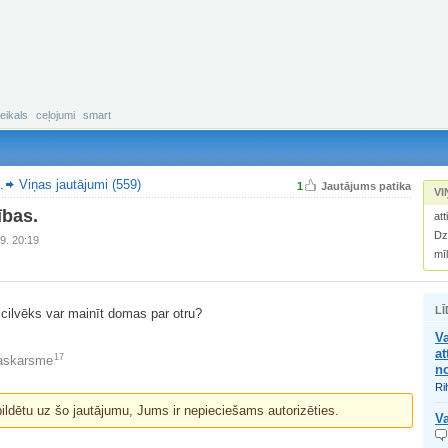
eikals
ceļojumi
smart
.
Viņas jautājumi (559)
1
Jautājums patika
VI
ības.
att
Dz
9. 20:19
mī
LĪ
 cilvēks var mainīt domas par otru?
V
at
17
askarsme
n
Ri
bildētu uz šo jautājumu, Jums ir nepieciešams autorizēties.
Va