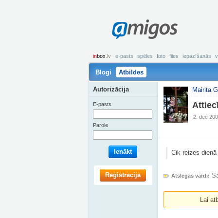
amigos
in
box
.lv
e-pasts
spēles
foto
files
iepazīšanās
v
Blogi
Atbildes
Autorizācija
Mairita G
Attiec
E-pasts
2. dec 200
Parole
Ienākt
Cik reizes dienā
Reģistrācija
S
Atslegas vārdi:
Lai at