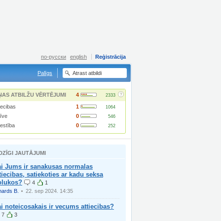
по-русски
english
Reģistrācija
Palīgs
?
ŅAS ATBILŽU VĒRTĒJUMI
4
2333
iecibas
1
1064
īve
0
546
lestība
0
252
DZĪGI JAUTĀJUMI
ai Jums ir sanakusas normalas
tiecibas, satiekoties ar kadu seksa
olukos?
4
1
hards B.
22. sep 2024. 14:35
i noteicosakais ir vecums attiecibas?
7
3