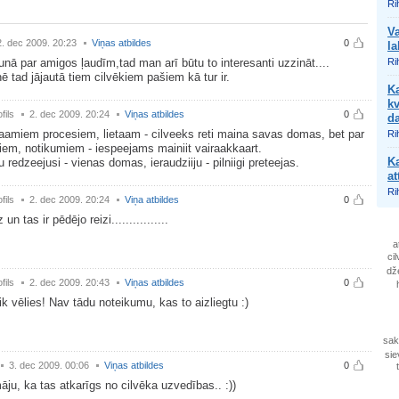
Ri
Va
2. dec 2009. 20:23
Viņas atbildes
0
la
unā par amigos ļaudīm,tad man arī būtu to interesanti uzzināt....
Ri
nē tad jājautā tiem cilvēkiem pašiem kā tur ir.
Ka
kv
fils
2. dec 2009. 20:24
Viņas atbildes
0
d
aamiem procesiem, lietaam - cilveeks reti maina savas domas, bet par
Ri
em, notikumiem - iespeejams mainiit vairaakkaart.
Ka
redzeejusi - vienas domas, ieraudziiju - pilniigi preteejas.
at
Ri
fils
2. dec 2009. 20:24
Viņa atbildes
0
 un tas ir pēdējo reizi................
a
ci
dž
fils
2. dec 2009. 20:43
Viņas atbildes
0
ik vēlies! Nav tādu noteikumu, kas to aizliegtu :)
sak
sie
3. dec 2009. 00:06
Viņas atbildes
0
ju, ka tas atkarīgs no cilvēka uzvedības.. :))