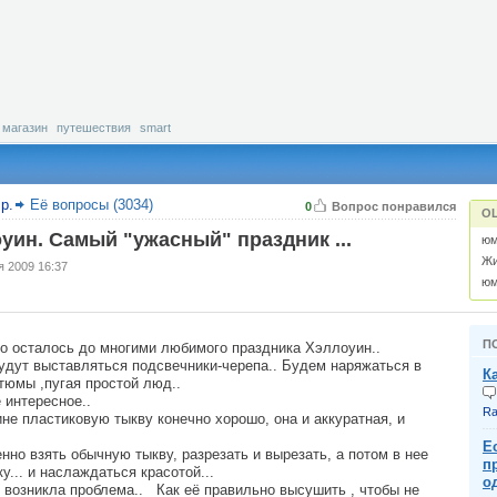
магазин
путешествия
smart
р.
Её вопросы (3034)
0
Вопрос понравился
О
уин. Самый "ужасный" праздник ...
юм
Жи
я 2009 16:37
юм
П
о осталось до многими любимого праздника Хэллоуин..
будут выставляться подсвечники-черепа.. Будем наряжаться в
К
тюмы ,пугая простой люд..
 интересное..
Ra
ине пластиковую тыкву конечно хорошо, она и аккуратная, и
Е
нно взять обычную тыкву, разрезать и вырезать, а потом в нее
п
у... и наслаждаться красотой...
од
ня возникла проблема.. Как её правильно высушить , чтобы не