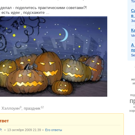
То
 делал - поделитесь практическими советами?!
С
есть идеи , подскажите ...
в
Зо
К
Vi
А
п
Se
же
и
по
п
0
12
Хэллоуин
,
праздник
:
хор
твет
P.
13 октября 2009 21:39
Его ответы