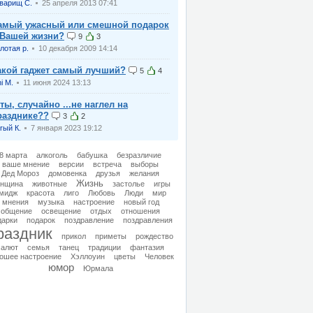
варищ С.
25 апреля 2013 07:41
амый ужасный или смешной подарок
 Вашей жизни?
9
3
лотая р.
10 декабря 2009 14:14
акой гаджет самый лучший?
5
4
ni M.
11 июня 2024 13:13
 ты, случайно ...не наглел на
разднике??
3
2
rый К.
7 января 2023 19:12
8 марта
алкоголь
бабушка
безразличие
ваше мнение
версии
встреча
выборы
Дед Мороз
домовенка
друзья
желания
Жизнь
нщина
животные
застолье
игры
мидж
красота
лиго
Любовь
Люди
мир
мнения
музыка
настроение
новый год
общение
освещение
отдых
отношения
дарки
подарок
поздравление
поздравления
раздник
прикол
приметы
рождество
салют
семья
танец
традиции
фантазия
ошее настроение
Хэллоуин
цветы
Человек
юмор
Юрмала