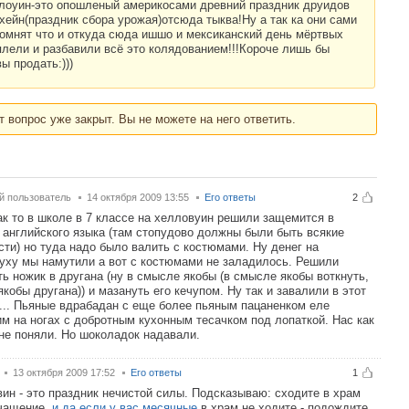
лоуин-это опошленый америкосами древний праздник друидов
хейн(праздник сбора урожая)отсюда тыква!Ну а так ка они сами
помнят что и откуда сюда ишшо и мексиканский день мёртвых
плели и разбавили всё это колядованием!!!Короче лишь бы
ы продать:)))
т вопрос уже закрыт. Вы не можете на него ответить.
й пользователь
14 октября 2009 13:55
Его ответы
2
ак то в школе в 7 классе на хелловуин решили защемится в
 английского языка (там стопудово должны были быть всякие
сти) но туда надо было валить с костюмами. Ну денег на
уху мы намутили а вот с костюмами не заладилось. Решили
ть ножик в другана (ну в смысле якобы (в смысле якобы воткнуть,
 якобы другана)) и мазануть его кечупом. Ну так и завалили в этот
... Пьяные вдрабадан с еще более пьяным пацаненком еле
м на ногах с добротным кухонным тесачком под лопаткой. Нас как
 не поняли. Но шоколадок надавали.
13 октября 2009 17:52
Его ответы
1
ин - это праздник нечистой силы. Подсказываю: сходите в храм
чащение,
и да если у вас месячные
в храм не ходите - подождите