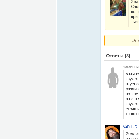
Хел
Сам
не 
при
тыкв
Это
Ответы
(3)
Удалённы
а мы к
кружок
вкусно
разлив
воткну
а не в
кружок
стоящи
то вот
Valērijs D.
Хеллов
на при