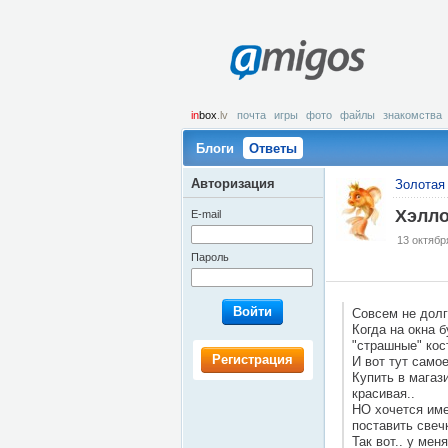
amigos
in
box
.lv
почта
игры
фото
файлы
знакомства
Блоги
Ответы
Авторизация
Золотая 
Хэлло
E-mail
13 октябр
Пароль
Войти
Совсем не долг
Когда на окна 
"страшные" кос
Регистрация
И вот тут самое
Купить в магаз
красивая..
НО хочется име
поставить свечк
Так вот.. у ме