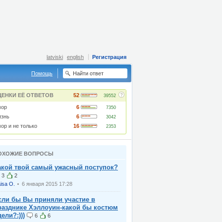
latviski
english
Регистрация
Помощь
?
ЦЕНКИ ЕЁ ОТВЕТОВ
52
39552
ор
6
7350
знь
6
3042
ор и не только
16
2353
ОХОЖИЕ ВОПРОСЫ
акой твой самый ужасный поступок?
3
2
isa O.
6 января 2015 17:28
сли бы Вы приняли участие в
разднике Хэллоуин-какой бы костюм
ели?:)))
6
6