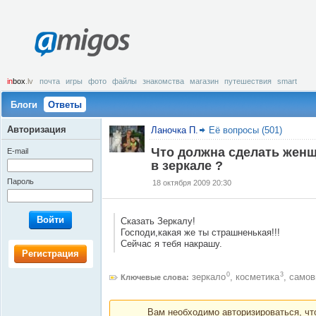
amigos
in
box
.lv
почта
игры
фото
файлы
знакомства
магазин
путешествия
smart
Блоги
Ответы
Авторизация
Ланочка П.
Её вопросы (501)
Что должна сделать женщ
E-mail
в зеркале ?
Пароль
18 октября 2009 20:30
Войти
Сказать Зеркалу!
Господи,какая же ты страшненькая!!!
Сейчас я тебя накрашу.
Регистрация
0
3
зеркало
,
косметика
,
самов
Ключевые слова:
Вам необходимо авторизироваться, что