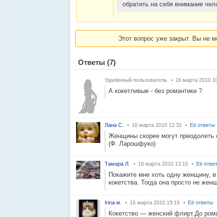
обратить на себя внимание чел
Этот вопрос уже закрыт. Вы не м
Ответы
(7)
Удалённый пользователь
16 марта 2010 1
А кокетливые - без романтики ?
Лана С.
16 марта 2010 12:32
Её ответы
Женщины скорее могут преодолеть с
(Ф. Ларошфуко)
Тамара Л.
16 марта 2010 13:15
Её отве
Покажите мне хоть одну женщину, в
кокетства. Тогда она просто не жен
Irina м.
16 марта 2010 19:15
Её ответы
Кокетство — женский флирт.До рома