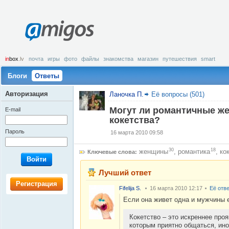
amigos
in
box
.lv
почта
игры
фото
файлы
знакомства
магазин
путешествия
smart
Блоги
Ответы
Авторизация
Ланочка П.
Её вопросы (501)
Могут ли романтичные ж
E-mail
кокетства?
Пароль
16 марта 2010 09:58
30
18
женщины
,
романтика
,
ко
Ключевые слова:
Войти
Лучший ответ
Регистрация
Fifelija S.
16 марта 2010 12:17
Её отв
Если она живет одна и мужчины е
Кокетство – это искреннее проя
которым приятно общаться, ино