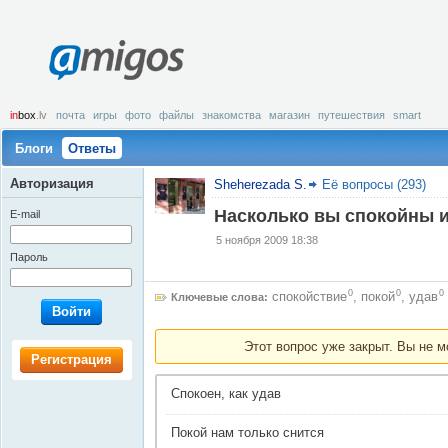
amigos
in
box
.lv
почта
игры
фото
файлы
знакомства
магазин
путешествия
smart
Блоги
Ответы
Авторизация
Sheherezada S.
Её вопросы (293)
Насколько вы спокойны и
E-mail
5 ноября 2009 18:38
Пароль
0
0
0
спокойствие
,
покой
,
удав
Ключевые слова:
Войти
Этот вопрос уже закрыт. Вы не м
Регистрация
Спокоен, как удав
Покой нам только снится