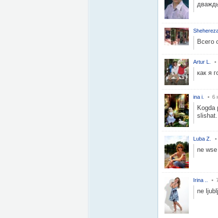
дважды!
Shehereza
Всего о
Artur L.
как я 
ina i.
6 
Kogda p
slishat.
Luba Z.
ne wse 
Irina ..
ne ljubl