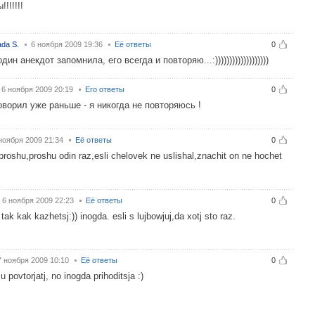
!!!!!!
da S.
6 ноября 2009 19:36
Её ответы
0
дин анекдот запомнила, его всегда и повторяю...:)))))))))))))))))))
6 ноября 2009 20:19
Его ответы
0
говорил уже раньше - я никогда не повторяюсь !
ноября 2009 21:34
Её ответы
0
roshu,proshu odin raz,esli chelovek ne uslishal,znachit on ne hochet
6 ноября 2009 22:23
Её ответы
0
tak kak kazhetsj:)) inogda. esli s lujbowjuj,da xotj sto raz.
7 ноября 2009 10:10
Её ответы
0
ju povtorjatj, no inogda prihoditsja :)