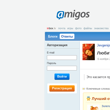
amigos
in
box
.lv
почта
игры
фото
файлы
знакомства
Блоги
Ответы
Авторизация
Jevgenij
Люби
E-mail
6 ноября 
Пароль
Войти
Это касается пр
Регистрация
Ключевые слова
Лучший о
Золота