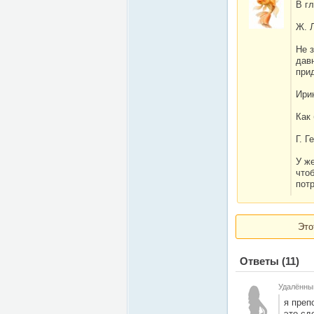
В гл
Ж. 
Не 
дав
при
Ири
Как 
Г. Г
У ж
что
пот
Это
Ответы
(11)
Удалённы
я преп
это сд