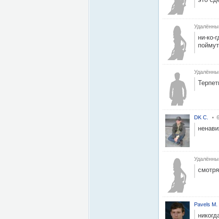
Удалённы
ни-ко-
поймут
Удалённы
Терпет
DK С.
ненави
Удалённы
смотря
Pavels M.
никогд