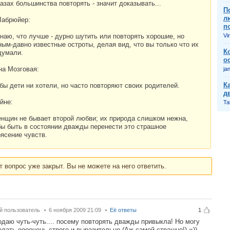
азах большинства повторять - значит доказывать...
П
л
Лабрюйер:
п
знаю, что лучше - дурно шутить или повторять хорошие, но
Vi
ным-давно известные остроты, делая вид, что вы только что их
К
думали.
о
на Мозговая:
ja
К
бы дети ни хотели, но часто повторяют своих родителей.
д
ейне:
Ta
енщин не бывает второй любви; их природа слишком нежна,
бы быть в состоянии дважды перенести это страшное
рясение чувств.
т вопрос уже закрыт. Вы не можете на него ответить.
й пользователь
6 ноября 2009 21:09
Её ответы
1
одаю чуть-чуть.... посему повторять дважды привыкла! Но могу
елать оооочень строго и выразительно (Аж самой страшно!) =))