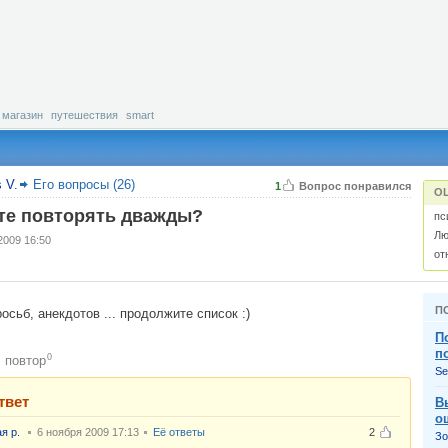
магазин
путешествия
smart
s V.
Его вопросы (26)
1
Вопрос понравился
О
те повторять дважды?
пс
Лю
2009 16:50
от
П
осьб, анекдотов ... продолжите список :)
П
п
0
повтор
:
Se
твет
В
о
я р.
6 ноября 2009 17:13
Её ответы
2
Зо