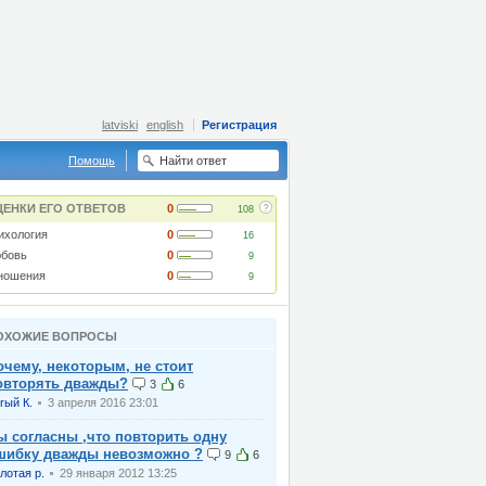
latviski
english
Регистрация
Помощь
?
ЦЕНКИ ЕГО ОТВЕТОВ
0
108
ихология
0
16
бовь
0
9
ношения
0
9
ОХОЖИЕ ВОПРОСЫ
очему, некоторым, не стоит
овторять дважды?
3
6
rый К.
3 апреля 2016 23:01
ы согласны ,что повторить одну
шибку дважды невозможно ?
9
6
лотая р.
29 января 2012 13:25