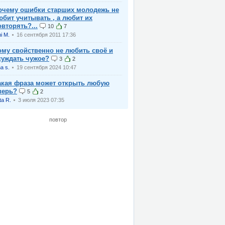
очему ошибки старших молодежь не
юбит учитывать , а любит их
овторять?...
10
7
ni M.
16 сентября 2011 17:36
ому свойственно не любить своё и
суждать чужое?
3
2
na s.
19 сентября 2024 10:47
акая фраза может открыть любую
верь?
5
2
ta R.
3 июля 2023 07:35
повтор