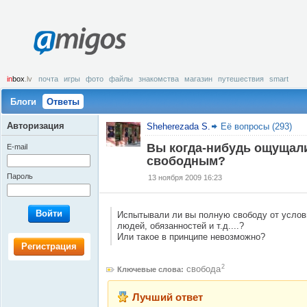
amigos
in
box
.lv
почта
игры
фото
файлы
знакомства
магазин
путешествия
smart
Блоги
Ответы
Авторизация
Sheherezada S.
Её вопросы (293)
Вы когда-нибудь ощущал
E-mail
свободным?
Пароль
13 ноября 2009 16:23
Войти
Испытывали ли вы полную свободу от услов
людей, обязанностей и т.д....?
Или такое в принципе невозможно?
Регистрация
2
свобода
Ключевые слова:
Лучший ответ