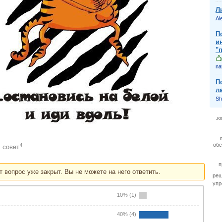
Л
Al
П
и
"
na
П
л
Sh
.ю
об
4
совет
:
п
т вопрос уже закрыт. Вы не можете на него ответить.
реш
упр
10% (1)
40% (4)