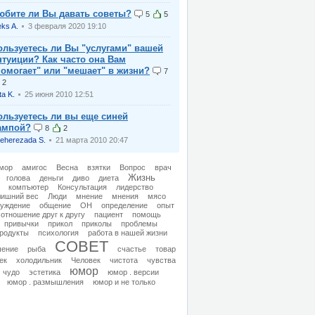
юбите ли Вы давать советы?
5
5
eks A.
3 февраля 2020 19:10
ользуетесь ли Вы "услугами" вашей
нтуиции? Как часто она Вам
помогает" или "мешает" в жизни?
7
2
ta K.
25 июня 2010 12:51
ользуетесь ли вы еще синей
ампой?
8
2
eherezada S.
21 марта 2010 20:47
мор
амигос
Весна
взятки
Вопрос
врач
Жизнь
голова
деньги
диво
диета
компъютер
Консультация
лидерство
лишний вес
Люди
мнение
мнения
мясо
суждение
общение
ОН
определение
опыт
отношение друг к другу
пациент
помощь
привычки
прикол
приколы
проблемы
родукты
психология
работа в нашей жизни
СОВЕТ
ение
рыба
счастье
товар
ек
холодильник
Человек
чистота
чувства
юмор
чудо
эстетика
юмор . версии
юмор . размышления
юмор и не только