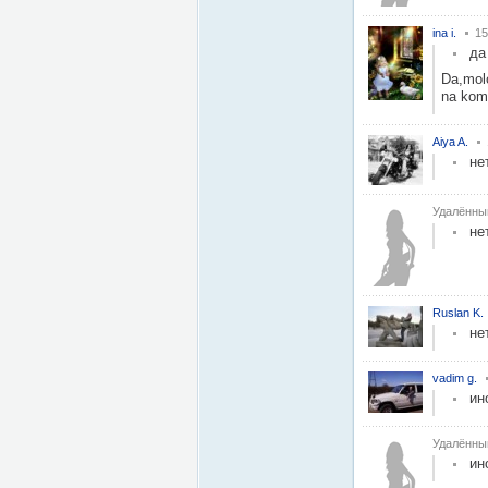
ina i.
15
да
Da,molo
na komp
Aiya A.
не
Удалённы
не
Ruslan K.
не
vadim g.
ин
Удалённы
ин