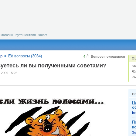
магазин
путешествия
smart
р.
Её вопросы (3034)
4
Вопрос понравился
О
уетесь ли вы полученными советами?
юм
Жи
 2009 15:26
юм
П
П
о
In
П
к
Зо