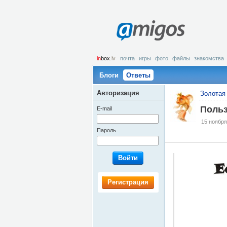
amigos
in
box
.lv
почта
игры
фото
файлы
знакомства
Блоги
Ответы
Авторизация
Золотая 
Польз
E-mail
15 ноября
Пароль
Войти
Регистрация