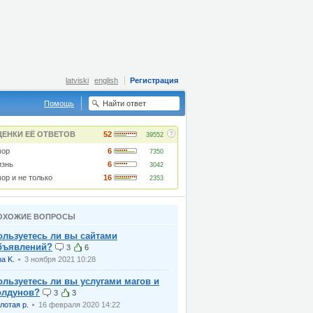
latviski
english
Регистрация
Помощь
?
ЦЕНКИ ЕЁ ОТВЕТОВ
52
39552
ор
6
7350
знь
6
3042
ор и не только
16
2353
ОХОЖИЕ ВОПРОСЫ
ользуетесь ли вы сайтами
бъявлений?
3
6
na K.
3 ноября 2021 10:28
ользуетесь ли вы услугами магов и
олдунов?
3
3
лотая р.
16 февраля 2020 14:22