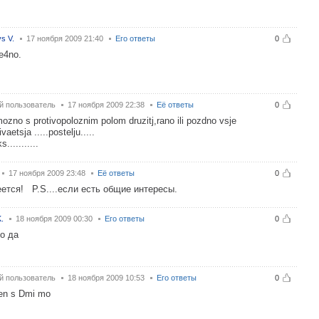
s V.
17 ноября 2009 21:40
Его ответы
0
e4no.
й пользователь
17 ноября 2009 22:38
Её ответы
0
ozno s protivopoloznim polom druzitj,rano ili pozdno vsje
aetsja .....postelju.....
...........
17 ноября 2009 23:48
Её ответы
0
ется! P.S....если есть общие интересы.
.
18 ноября 2009 00:30
Его ответы
0
о да
й пользователь
18 ноября 2009 10:53
Его ответы
0
en s Dmi mo