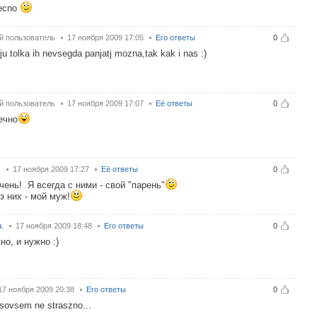
ecno
й пользователь
17 ноября 2009 17:05
Его ответы
0
u tolka ih nevsegda panjatj mozna,tak kak i nas :)
й пользователь
17 ноября 2009 17:07
Её ответы
0
ечно
.
17 ноября 2009 17:27
Её ответы
0
очень! Я всегда с ними - свой "парень"
з них - мой муж!
.
17 ноября 2009 18:48
Его ответы
0
но, и нужно :)
17 ноября 2009 20:38
Его ответы
0
sovsem ne straszno...