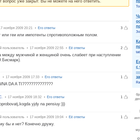
п
т вопрос уже закрыт. Вы не можете на него ответить.
То
Ч
о
п
17 ноября 2009 20:21
Его ответы
3
Зо
 или геи или импотенты спротивоположным полом.
К
п
й пользователь
17 ноября 2009 22:55
Её ответы
2
tat
 между мужчиной и женщиной очень слабеет при наступлении
О.Бисмарк).
Е
с
—
з
.
17 ноября 2009 17:33
Его ответы
1
Ra
NA DA A TI??????????????
бр
С.
17 ноября 2009 18:32
Его ответы
1
де
probovatj,kogda yjdy na pensiuy:)))
й пользователь
17 ноября 2009 19:04
Её ответы
1
инт
му бы и нет? Конечно дружу.
му
о