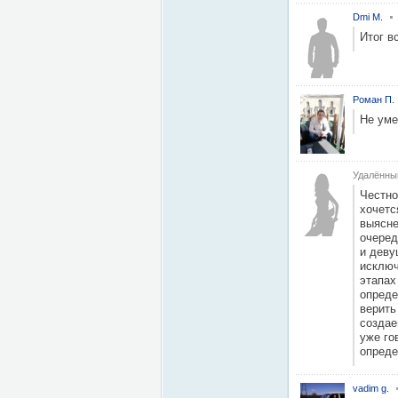
Dmi M.
Итог в
Роман П.
Не уме
Удалённы
Честно
хочетс
выясне
очеред
и деву
исключ
этапах
опреде
верить
создае
уже го
опреде
vadim g.