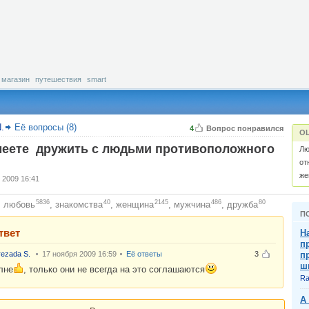
магазин
путешествия
smart
N.
Её вопросы (8)
4
Вопрос понравился
О
еете дружить с людьми противоположного
Лю
?
от
же
 2009 16:41
5836
40
2145
486
80
любовь
,
знакомства
,
женщина
,
мужчина
,
дружба
:
П
твет
Н
п
ezada S.
17 ноября 2009 16:59
Её ответы
3
п
ш
лне
, только они не всегда на это соглашаются
Ra
А