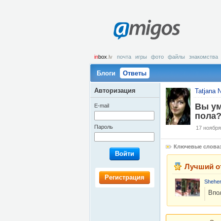
amigos
in
box
.lv
почта
игры
фото
файлы
знакомства
Блоги
Ответы
Авторизация
Tatjana 
Вы ум
E-mail
пола
Пароль
17 ноября
Ключевые слова
Войти
Лучший о
Регистрация
Sheher
Впо