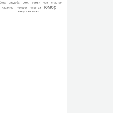
секс
бота
свадьба
семья
сон
счастье
юмор
характер
Человек
чувства
юмор и не только