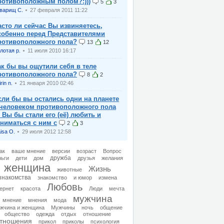
ротивоположным полом?:)))
5
3
варищ С.
27 февраля 2011 11:22
асто ли сейчас Вы извиняетесь,
собенно перед Представителями
ротивоположного пола?
13
12
лотая р.
11 июля 2010 16:17
ак бы вы ощутили себя в теле
ротивоположного пола?
8
2
irin n.
21 января 2010 02:46
сли бы вы остались одни на планете
 человеком противоположного пола
 Вы бы стали его (её) любить и
аниматься с ним с
2
3
isa O.
29 июля 2012 12:58
ак
ваше мнение
версии
возраст
Вопрос
дружба
ньги
дети
дом
друзья
желания
женщина
Жизнь
животные
знакомства
знакомство
и юмор
измена
Любовь
ернет
красота
Люди
мечта
мужчина
мнение
мнения
мода
жчина и женщина
Мужчины
ночь
общение
общество
одежда
отдых
отношение
тношения
прикол
приколы
психология