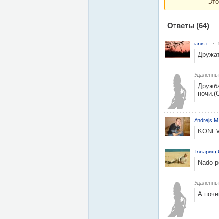
Это
Ответы
(64)
ianis i.
Дружат
Удалённы
Дружба
ночи.(
Andrejs M
KONEW
Товарищ 
Nado po
Удалённы
А поче