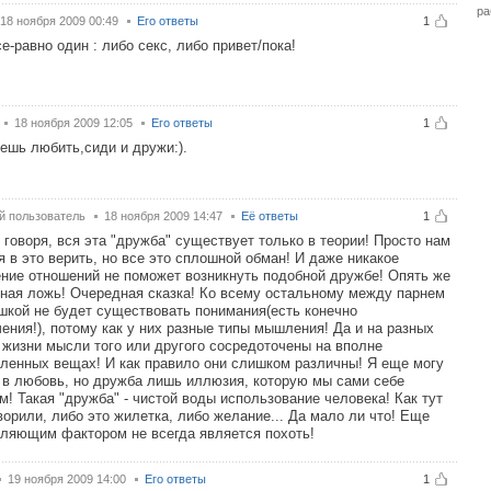
ра
18 ноября 2009 00:49
Его ответы
1
се-равно один : либо секс, либо привет/пока!
18 ноября 2009 12:05
Его ответы
1
ешь любить,сиди и дружи:).
й пользователь
18 ноября 2009 14:47
Её ответы
1
 говоря, вся эта "дружба" существует только в теории! Просто нам
я в это верить, но все это сплошной обман! И даже никакое
ние отношений не поможет возникнуть подобной дружбе! Опять же
ная ложь! Очередная сказка! Ко всему остальному между парнем
шкой не будет существовать понимания(есть конечно
ения!), потому как у них разные типы мышления! Да и на разных
 жизни мысли того или другого сосредоточены на вполне
ленных вещах! И как правило они слишком различны! Я еще могу
 в любовь, но дружба лишь иллюзия, которую мы сами себе
м! Такая "дружба" - чистой воды использование человека! Как тут
ворили, либо это жилетка, либо желание... Да мало ли что! Еще
ляющим фактором не всегда является похоть!
19 ноября 2009 14:00
Его ответы
1