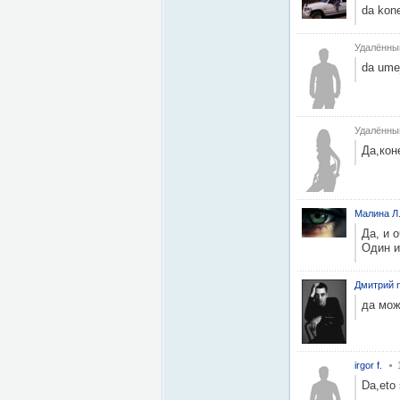
da kon
Удалённы
da umej
Удалённы
Да,кон
Малина Л
Да, и 
Один и
Дмитрий n
да мож
irgor f.
Da,eto 