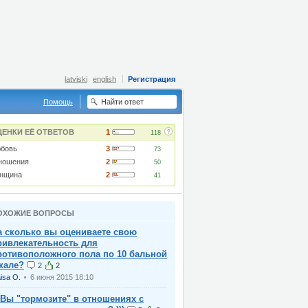
latviski
english
Регистрация
Помощь
?
ЦЕНКИ ЕЁ ОТВЕТОВ
1
118
бовь
3
73
ношения
2
50
нщина
2
41
ОХОЖИЕ ВОПРОСЫ
а сколько вы оцениваете свою
ривлекательность для
ротивоположного пола по 10 бальной
кале?
2
2
isa O.
6 июня 2015 18:10
 Вы "тормозите" в отношениях с