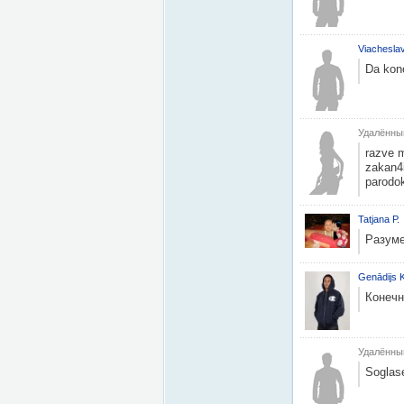
Viacheslav
Da kon
Удалённы
razve m
zakan4iv
parodoks
Tatjana Р.
Разуме
Genādijs K
Конечн
Удалённы
Soglas