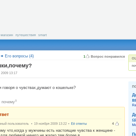
магазин
путешествия
smart
.
Его вопросы (4)
1
Вопрос понравился
О
ки,почему?
по
 2009 13:17
П
 говоря о чувствах,думают о кошельке?
Д
в
0
почему
:
Ra
твет
Д
с
нный пользователь
19 ноября 2009 13:22
Её ответы
4
Ma
ому что,когда у мужчины есть настоящие чувства к женщине -
П
 для любимой ничего не жалко,тем более в