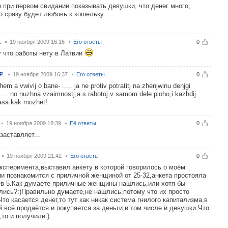
 при первом свидании показывать девушки, что денег много,
о сразу будет любовь к кошельку.
.
19 ноября 2009 16:16
Его ответы
0
 что работы нету в Латвии
P.
19 ноября 2009 16:37
Его ответы
0
hem a vwivij o bane- ..... ja ne protiv potratitj na zhenjwinu denjgi
.... no nuzhna vzaimnostj,a s rabotoj v samom dele ploho,i kazhdij
jasa kak mozhet!
19 ноября 2009 18:39
Её ответы
0
заставляет...
19 ноября 2009 21:42
Его ответы
0
ксперимента,выставил анкету в которой говорилось о моём
и познакомится с приличной женщиной от 25-32,анкета простояла
в 5.Как думаете приличные женщины нашлись,или хотя бы
лись?:)Правильно думаете,не нашлись,потому что их просто
.Что касается денег,то тут как никак система гнилого капитализма,в
й всё продаётся и покупается за деньги,в том числе и девушки.Что
,то и получили:).