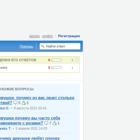
latviski
english
Регистрация
Помощь
?
ЦЕНКИ ЕГО ОТВЕТОВ
0
1
чему
0
1
ОХОЖИЕ ВОПРОСЫ
евушки, почему из вас лезет столько
етвей?
5
3
isa O.
8 августа 2012 20:41
евушки почему вы часто себа
равниваете с розами?
7
1
reks T.
5 апреля 2011 14:03
очему девушки любят плохих