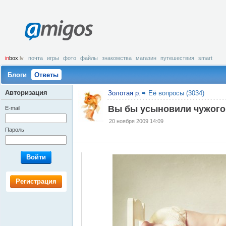
amigos
in
box
.lv
почта
игры
фото
файлы
знакомства
магазин
путешествия
smart
Блоги
Ответы
Авторизация
Золотая р.
Её вопросы (3034)
Вы бы усыновили чужого
E-mail
20 ноября 2009 14:09
Пароль
Войти
Регистрация