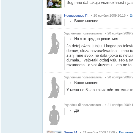
Bog mne dal takuju vozmozhnost i ja 
Нgggggggggg П.
20 ноября 2009 20:16
Е
Ваше мнение
Удалённый пользователь
20 ноября 2009 
На это трудно решиться
Ja detej o4enj ljublju..i kogda po telev
domov, sleza navora4ivaetsa... mne ix o
ziznj mne svoix ne dala (poka ix netu,
dumala... vsjo-taki otdatj vsju sebja 
razumeeta.. a vot 4uzomu... eto ne ta l
Удалённый пользователь
20 ноября 2009 
Ваше мнение
У меня не было таких обстоятельст
Удалённый пользователь
21 ноября 2009 
Да
Sergej M.
21 ноября 2009 17:09
Его отве