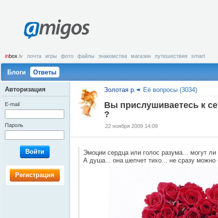
amigos
in
box
.lv
почта
игры
фото
файлы
знакомства
магазин
путешествия
smart
Блоги
Ответы
Авторизация
Золотая р.
Её вопросы (3034)
Вы прислушиваетесь к се
E-mail
?
Пароль
22 ноября 2009 14:09
Войти
Эмоции сердца или голос разума... могут ли
А душа... она шепчет тихо... не сразу можно
Регистрация