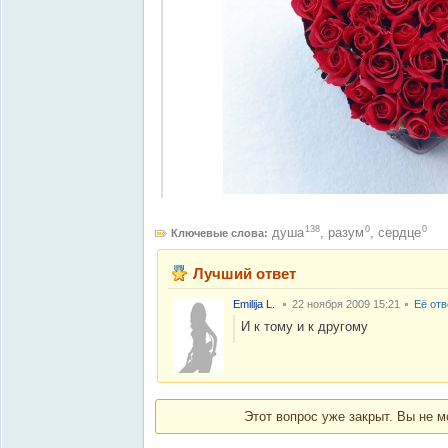
138
0
0
душа
,
разум
,
сердцe
Ключевые слова:
Лучший ответ
Emilija L.
22 ноября 2009 15:21
Её от
И к тому и к другому
Этот вопрос уже закрыт. Вы не м