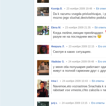
Ksenija B.
23 ноября 2009 19:48
Её отве
Da k razumu vsegda prislushivajus, i
mozno jego slushat,destvitelno podsk
Elena M.
23 ноября 2009 21:35
Её ответ
Когда люблю,эмоции преобладают.
разум не на последнем месте
Февраль Л.
23 ноября 2009 22:15
Его о
Смотря в каких ситуациях.
Vladislav S.
24 ноября 2009 09:48
Его от
у меня оба полушария работают оди
живут в полной гармонии друг с друг
Irina I.
24 ноября 2009 10:43
Её ответы
Navernoe,eto vozrastnoe.Snachala k s
rabotaet vse vmeste,chto zalozila v na
jurij s.
24 ноября 2009 13:15
Его ответы