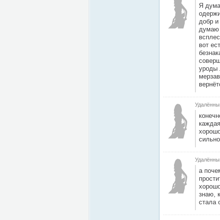
Я дума
одержи
добр и
думаю 
всплес
вот ес
безнак
соверш
уроды 
мерзав
вернёт
Удалённы
конечн
каждая
хорошо
сильно
Удалённы
а поче
прости
хорошо
знаю, 
стала 