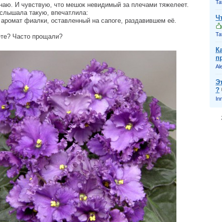
Ta
знаю. И чувствую, что мешок невидимый за плечами тяжелеет.
слышала такую, впечатлила:
Ч
 аромат фиалки, оставленный на сапоге, раздавившем её.
Ta
ете? Часто прощали?
К
п
Al
Э
?
In