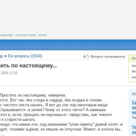
магазин
путешествия
smart
р.
Её вопросы (3034)
4
Вопрос понравился
О
ить по настоящему...
юм
Жи
 2009 17:26
юм
П
Простить по настоящему, наверное,
тся. Вот так- без следа в сердце, без осадка в голове.
С
 с чистого листа начать. Я вот до сих пор некоторые вещи
н
Спрашивается -а зачем? Кому от этого легче? А камешки
и
тся и, если, прощать не научишься - представь, как тяжело
Ta
 к старости шагать.
 люди, что камни эти, под названием *злая память* домой хотят -в
Ч
одят, глазами зыркая, но мешок не отпуская. Может, и хотели бы,
с
...