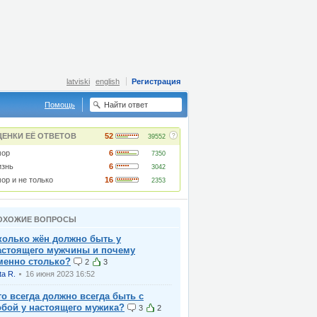
latviski
english
Регистрация
Помощь
?
ЦЕНКИ ЕЁ ОТВЕТОВ
52
39552
ор
6
7350
знь
6
3042
ор и не только
16
2353
ОХОЖИЕ ВОПРОСЫ
колько жён должно быть у
астоящего мужчины и почему
менно столько?
2
3
ta R.
16 июня 2023 16:52
то всегда должно всегда быть с
обой у настоящего мужика?
3
2