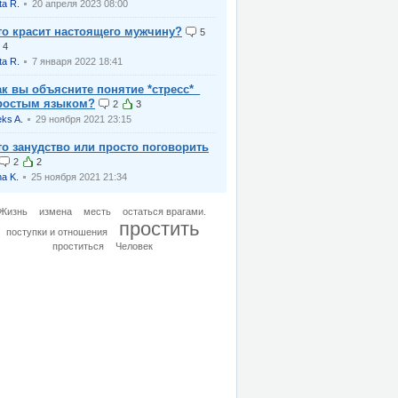
ta R.
20 апреля 2023 08:00
то красит настоящего мужчину?
5
4
ta R.
7 января 2022 18:41
ак вы объясните понятие *стресс*_
ростым языком?
2
3
eks A.
29 ноября 2021 23:15
то занудство или просто поговорить
2
2
na K.
25 ноября 2021 21:34
Жизнь
измена
месть
остаться врагами.
простить
поступки и отношения
проститься
Человек