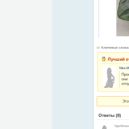
Ключевые слова
Лучший о
Nika M
Про
они 
отп
Это
Ответы
(8)
Удалённы