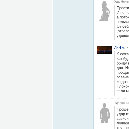
Удалённы
Простит
И не п
а пото
нельзя
От себ
,отрез
удовол
AHH А.
К сожа
как бу
обиду 
дан. Н
прощат
осваив
когда-
Плохой
если м
Удалённы
Прощен
удар в
зависи
лошара
трудне