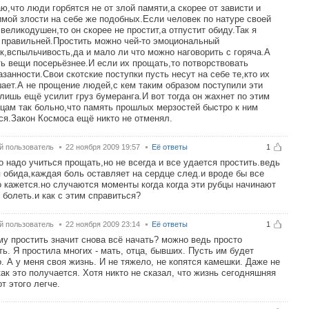
ю,что люди горбятся не от злой памяти,а скорее от зависти и
мой злости на себе же подобных.Если человек по натуре своей
 великодушен,то он скорее не простит,а отпустит обиду.Так я
правильней.Простить можно чей-то эмоциональный
к,вспыльчивость,да и мало ли что можно наговорить с горяча.А
ть вещи посерьёзнее.И если их прощать,то потворствовать
азанности.Свои скотские поступки пусть несут на себе те,кто их
ает.А не прощение людей,с кем таким образом поступили эти
лишь ещё усилит груз бумеранга.И вот тогда он жахнет по этим
цам так больно,что память прошлых мерзостей быстро к ним
ся.Закон Космоса ещё никто не отменял.
й пользователь
22 ноября 2009 19:57
Её ответы
1
о надо учиться прощать,но не всегда и все удается простить.ведь
 обида,каждая боль оставляет на сердце след.и вроде бы все
 кажется.но случаются моменты когда когда эти рубцы начинают
 болеть.и как с этим справиться?
й пользователь
22 ноября 2009 23:14
Её ответы
1
му простить значит снова всё начать? можно ведь просто
ть. Я простила многих - мать, отца, бывших. Пусть им будет
. А у меня своя жизнь. И не тяжело, не копятся камешки. Даже не
как это получается. Хотя никто не сказал, что жизнь сегодняшняя
от этого легче.