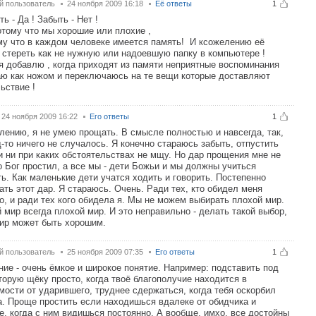
й пользователь
24 ноября 2009 16:18
Её ответы
1
ь - Да ! Забыть - Нет !
отому что мы хорошие или плохие ,
му что в каждом человеке имеется память! И ксожелению её
 стереть как не нужную или надоевшую папку в компьютере !
я добавлю , когда приходят из памяти неприятные воспоминания
аю как ножом и переключаюсь на те вещи которые доставляют
ьствие !
24 ноября 2009 16:22
Его ответы
1
лению, я не умею прощать. В смысле полностью и навсегда, так,
д-то ничего не случалось. Я конечно стараюсь забыть, отпустить
и ни при каких обстоятельствах не мщу. Но дар прощения мне не
о Бог простил, а все мы - дети Божьи и мы должны учиться
ь. Как маленькие дети учатся ходить и говорить. Постепенно
ать этот дар. Я стараюсь. Очень. Ради тех, кто обидел меня
то, и ради тех кого обидела я. Мы не можем выбирать плохой мир.
 мир всегда плохой мир. И это неправильно - делать такой выбор,
ир может быть хорошим.
й пользователь
25 ноября 2009 07:35
Его ответы
1
ие - очень ёмкое и широкое понятие. Например: подставить под
торую щёку просто, когда твоё благополучие находится в
мости от ударившего, труднее сдержаться, когда тебя оскорбил
. Проще простить если находишься вдалеке от обидчика и
е, когда с ним видишься постоянно. А вообще, имхо, все достойны