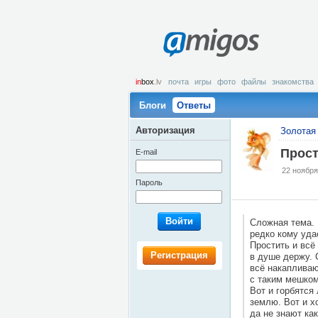
amigos
in
box
.lv
почта
игры
фото
файлы
знакомства
Блоги
Ответы
Авторизация
Золотая 
Прост
E-mail
22 ноября
Пароль
Войти
Сложная тема. 
редко кому удае
Простить и всё
Регистрация
в душе держу. 
всё накапливаю
с таким мешком
Вот и горбятся
землю. Вот и х
да не знают как 