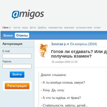
amigos
in
box
.lv
почта
игры
фото
файлы
знакомства
магазин
путешествия
smart
Блоги
Ответы
Авторизация
Золотая р.
Её вопросы (3034)
Готов ли отдавать? Или д
E-mail
получишь взамен?
Пароль
25 ноября 2009 12:34
Войти
Диалог слышала:
- А ты вообще хочешь замуж?
Регистрация
- Хочу. Да, хочу.
- А что ты ждёшь от брака?
- Стабильности, заботы, детей...