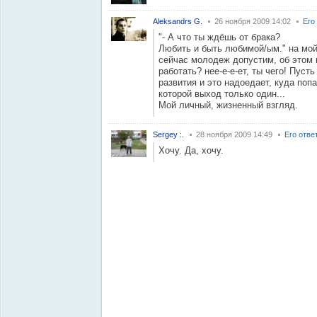
Aleksandrs G.
26 ноября 2009 14:02
Его
"- А что ты ждёшь от брака?
Любить и быть любимой/ым." на мой
сейчас молодеж допустим, об этом 
работать? нее-е-е-ет, ты чего! Пуст
развития и это надоедает, куда поп
которой выход только один...
Мой личный, жизненный взгляд.
Sergey :.
28 ноября 2009 14:49
Его отве
Хочу. Да, хочу.