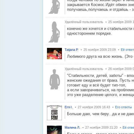
закрывается Космос.Идёт обмен эне
получаешь,получаешь и отдаёшь - з
Удалённый пользователь
25 ноября 2009 
конечно же хочется и стабильности и
одностороннем порядке.
Tatjana Р.
25 ноября 2009 23:09
Её отве
Любимого друга на всю жизнь. (Это 
Удалённый пользователь
26 ноября 2009 
"Стабильности, детей, заботы" - вп
женские ожидания от брака. Пусть н
готовит еду и всё будет тип-топ,
а если заворачиваться, на проблеме 
это уже разделение целого, и женщи
Erni l.
27 ноября 2009 16:43
Его ответы
Больше даю, чем беру...да и не даю
Малина Л.
27 ноября 2009 21:20
Её отв