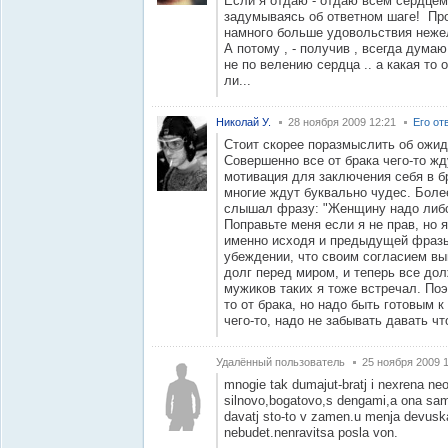
Если я отдаю - отдаю всем сердцем
задумываясь об ответном шаге! Про
намного больше удовольствия нежел
А потому , - получив , всегда думаю
не по велению сердца .. а какая то 
ли...
Николай У.
28 ноября 2009 12:21
Его от
Стоит скорее поразмыслить об ожид
Совершенно все от брака чего-то жду
мотивация для заключения себя в бр
многие ждут буквально чудес. Боле
слышал фразу: "Женщину надо либо 
Поправьте меня если я не прав, но я
именно исходя и предыдущей фраз
убеждении, что своим согласием вы
долг перед миром, и теперь все дол
мужиков таких я тоже встречал. Поэ
то от брака, но надо быть готовым к
чего-то, надо не забывать давать чт
Удалённый пользователь
25 ноября 2009 
mnogie tak dumajut-bratj i nexrena neo
silnovo,bogatovo,s dengami,a ona sam
davatj sto-to v zamen.u menja devuska
nebudet.nenravitsa posla von.