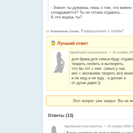
- Значит ты думаешь лишь о том, что можно 
складывается? Ты не готова отдавать ...
А что ищешь ты?
0
Размышления о любви
Ключевые слова:
Лучший ответ
Удалённый пользователь
26 ноября 20
для брака,для семьи-буду отдава
творить,любить и вытворять,
что бы тот с кем семья у нас,
мог с желанием творить всё мно
и не ищу,и не жду...а делаю и
от души дарю:))
Этот вопрос уже закрыт. Вы не м
Ответы
(13)
Удалённый пользователь
25 ноября 2009 
Когда человек по жизни берёт и ниче