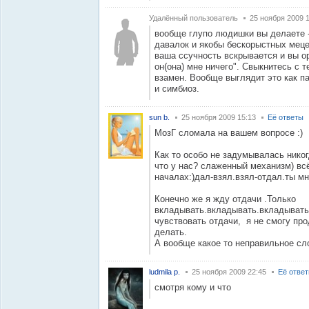
Удалённый пользователь
25 ноября 2009 
вообще глупо людишки вы делаете -
давалок и якобы бескорыстных меце
ваша ссучность вскрывается и вы ор
он(она) мне ничего". Свыкнитесь с т
взамен. Вообще выглядит это как па
и симбиоз.
sun b.
25 ноября 2009 15:13
Её ответы
МозГ сломала на вашем вопросе :)
Как то особо не задумывалась никогд
что у нас? слаженный механизм) вс
началах:)дал-взял.взял-отдал.ты мн
Конечно же я жду отдачи .Только
вкладывать.вкладывать.вкладывать..
чувствовать отдачи, я не смогу про
делать.
А вообще какое то неправильное слов
ludmila p.
25 ноября 2009 22:45
Её отве
смотря кому и что