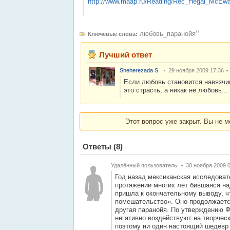
http://www.maap.ru/Reading/Rec_Hegai_McEw
0
любовь_паранойя
Ключевые слова:
Лучший ответ
Sheherezada S.
29 ноября 2009 17:36
Если любовь становится навязчив
это страсть, а никак не любовь...
Этот вопрос уже закрыт. Вы не м
Ответы
(8)
Удалённый пользователь
30 ноября 2009 
Год назад мексиканская исследоват
протяжении многих лет бившаяся на
пришла к окончательному выводу, ч
помешательство». Оно продолжается
другая паранойя. По утверждению 
негативно воздействуют на творчес
поэтому ни один настоящий шедевр