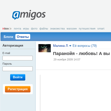
amigos
in
box
.lv
почта
игры
фото
файлы
знакомства
магазин
путешествия
smart
Блоги
Ответы
Авторизация
Малина Л.
Её вопросы (79)
Паранойя - любовь! А вы
E-mail
29 ноября 2009 14:07
Пароль
Войти
Регистрация