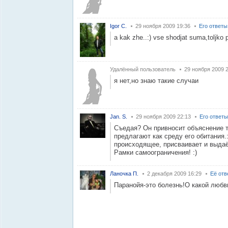
Igor C.
29 ноября 2009 19:36
Его ответы
a kak zhe..:) vse shodjat suma,toljko po
Удалённый пользователь
29 ноября 2009 
я нет,но знаю такие случаи
Jan. S.
29 ноября 2009 22:13
Его ответы
Съедая? Он привносит объяснение 
предлагают как среду его обитания.
происходящее, присваивает и выдаёт
Рамки самоограничения! :)
Ланочка П.
2 декабря 2009 16:29
Её отв
Паранойя-это болезнь!О какой любв