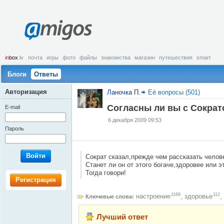
amigos
in
box
.lv
почта
игры
фото
файлы
знакомства
магазин
путешествия
smart
Блоги
Ответы
Авторизация
Ланочка П.
Её вопросы (501)
Согласны ли вы с Сокра
E-mail
6 декабря 2009 09:53
Пароль
Войти
Сократ сказал,прежде чем рассказать челов
Станет ли он от этого богаче,здоровее или 
Тогда говори!
Регистрация
1169
112
настроение
,
здоровье
,
Ключевые слова:
Лучший ответ