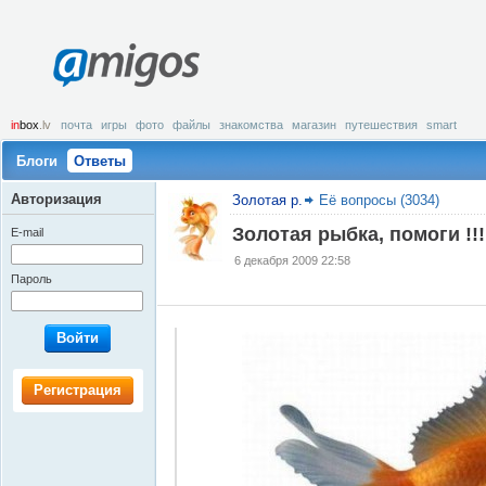
amigos
in
box
.lv
почта
игры
фото
файлы
знакомства
магазин
путешествия
smart
Блоги
Ответы
Авторизация
Золотая р.
Её вопросы (3034)
Золотая рыбка, помоги !!!
E-mail
6 декабря 2009 22:58
Пароль
Войти
Регистрация