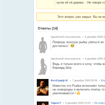
хугяк её об дерево, - Не говори с
Этот вопрос уже закрыт. Вы не м
Ответы
(14)
Удалённый пользователь
6 декабря 2009 2
Попрошу золотую рыбку убиться ап 
досталось!
Удалённый пользователь
6 декабря 2009 2
Ведь я только всего и хочу, чтобы 
Бернард Шоу
ФотоГрафф M.
7 декабря 2009 00:06
Ег
Известно что Рыбка исполняет толь
на сковородку и включить плитку то
увеличивается !
Tatjana Р.
6 декабря 2009 23:04
Её отве