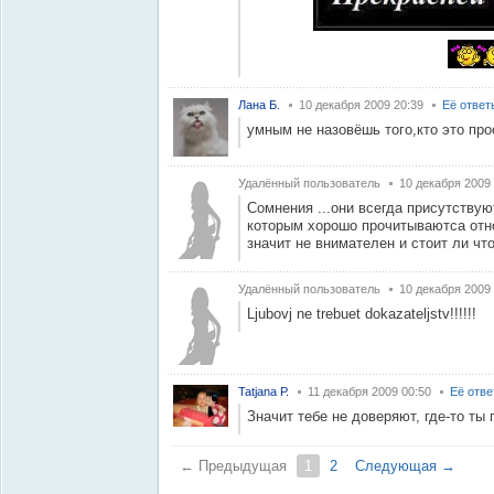
Лана Б.
10 декабря 2009 20:39
Её ответ
умным не назовёшь того,кто это про
Удалённый пользователь
10 декабря 2009
Сомнения ...они всегда присутствую
которым хорошо прочитываютса отно
значит не внимателен и стоит ли что
Удалённый пользователь
10 декабря 2009 
Ljubovj ne trebuet dokazateljstv!!!!!!
Tatjana Р.
11 декабря 2009 00:50
Её отв
Значит тебе не доверяют, где-то ты
← Предыдущая
1
2
Следующая →