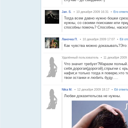
Jan. S.
10 декабря 2009 16:31
Его ответ
Тогда всем давно нужно бошки срезат
нужны, со своими поисками или пр
способны помочь? Способны, наско
Ланочка П.
10 декабря 2009 17:07
Её от
Как чувства можно доказывать?Это ж
Удалённый пользователь
11 декабря 2009 
Что значит требует?Маразм полный.
себя,дорогая(дорогой),спрыгни с кр
нафиг,и только тогда я поверю,что
твои останки и любить буду.....
Nika M.
12 декабря 2009 18:17
Её ответ
Любви доказительсва не нужны.