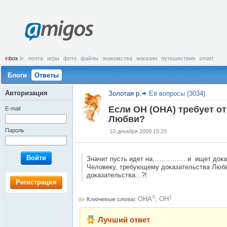
amigos
in
box
.lv
почта
игры
фото
файлы
знакомства
магазин
путешествия
smart
Блоги
Ответы
Авторизация
Золотая р.
Её вопросы (3034)
Если ОН (ОНА) требует от
E-mail
Любви?
Пароль
10 декабря 2009 15:23
Войти
Значит пусть идет на…………… и ищет доказ
Человеку, требующему доказательства Любви
доказательства...?!
Регистрация
0
1
ОНА
,
ОН
Ключевые слова:
Лучший ответ