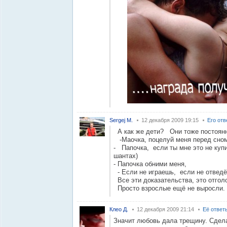
Sergej M.
12 декабря 2009 19:15
Его от
А как же дети? Они тоже постоян
-Маочка, поцелуй меня перед сном
- Папочка, если ты мне это не куп
шантах)
- Папочка обними меня,
- Если не играешь, если не отведёшь
Все эти доказательства, это отгол
Просто взрослые ещё не выросли.
Клео Д.
12 декабря 2009 21:14
Её ответ
Значит любовь дала трещину. Сдел