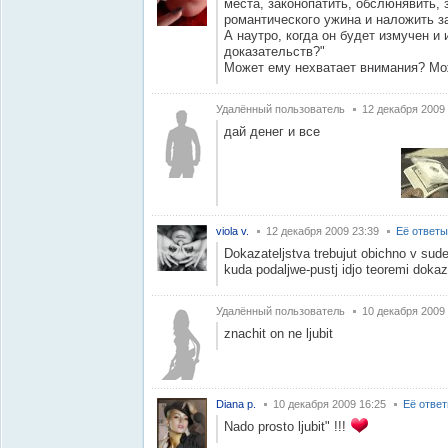
места, законопатить, обслюнявить,
романтического ужина и наложить за
А наутро, когда он будет измучен и 
доказательств?"
Может ему нехватает внимания? Мо
Удалённый пользователь
12 декабря 2009
дай денег и все
viola v.
12 декабря 2009 23:39
Её ответы
Dokazateljstva trebujut obichno v sude,
kuda podaljwe-pustj idjo teoremi dokazi
Удалённый пользователь
10 декабря 2009
znachit on ne ljubit
Diana p.
10 декабря 2009 16:25
Её отве
Nado prosto ljubit" !!!