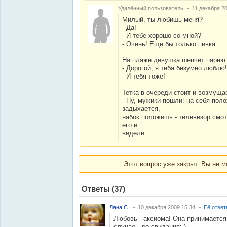
Удалённый пользователь
11 декабря 2
Милый, ты любишь меня?
- Да!
- И тебе хорошо со мной?
- Очень! Еще бы только пивка...
Hа пляже девушка шепчет парню
- Дорогой, я тебя безумно люблю
- И тебя тоже!
Тетка в очереди стоит и возмуща
- Ну, мужики пошли: на себя поло
задыхается,
набок положишь - телевизор смотр
его и
видели...
Этот вопрос уже закрыт. Вы не м
Ответы
(37)
Лана С.
10 декабря 2009 15:34
Её отве
Любовь - аксиома! Она принимается
случае - до свидания:-)