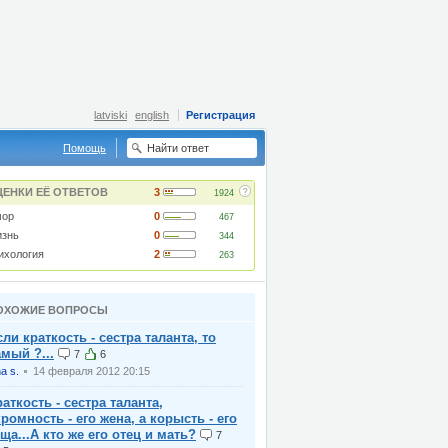
latviski
english
Регистрация
Помощь
?
ЦЕНКИ ЕЁ ОТВЕТОВ
3
1924
ор
0
467
знь
0
344
ихология
2
263
ОХОЖИЕ ВОПРОСЫ
сли краткость - сестра таланта, то
амый ?...
7
6
na s.
14 февраля 2012 20:15
раткость - сестра таланта,
кромность - его жена, а корысть - его
еща...А кто же его отец и мать?
7