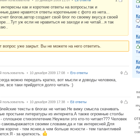
нный пользователь
10 декабря 2009 21:07
Её ответы
1
Lj
интересны как и короткие ответы на вопросы,так и
ные,даже нравятся ответы коротенькие с фото из нета...
К
счет блогов,автор создает свой блог по своему вкусу,в своей
ре....Тут уж если не нравиться не заходи и не читай...я так
аю..
Ла
Кр
н
т вопрос уже закрыт. Вы не можете на него ответить.
Та
К
д
То
й пользователь
10 декабря 2009 17:08
Его ответы
0
сегда можно передать кратко, вот мысли и доводы человека,
ое, все таки прийдется долго читать :)
ва
в
й пользователь
10 декабря 2009 17:38
Её ответы
0
ин
блейские тексты в блогах не читаю.Не вижу смысла скачивать
ые простыни литературы из интернета.А также огромные столбы
от
 - сплошное стихоплетение.Неужели это кто-то читает??? Человек
 самовыражается своими словами,да и так интересней.Для
ем короче - тем яснее,а чем больше ясности - тем талантливей
сов
ется.Я - за краткость.