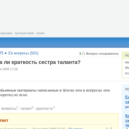
магазин
путешествия
smart
 П.
Её вопросы (501)
3
Вопрос понравился
О
а ли краткость сестра таланта?
юм
Жи
я 2009 17:05
пс
П
обьемные материалы написанные в блогах или в вопросах или
коротко,но ясно.
Е
с
ja
2
0
0
вопросы
,
талант
,
краткость
:
К
твет
с
т