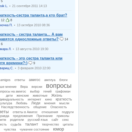
5
usik L.
21 сентября 2011 14:13
раткость-сестра таланта,а кто брат?
12
8
ночка П.
13 октября 2010 08:36
аткость - сестра таланта... А вам
равятся односложные ответы?
14
6
мара Л.
13 августа 2010 19:30
раткость - это сестра таланта или
итя времени?:)
9
варищ С.
3 февраля 2010 22:00
амигос
amigos
oтветы
амплуа
блоги
вопросы
ше мнение
Вера
версии
опросы на амигос
выбор
гений
графоман
Жизнь
дети
женские
животные
дивидуальность
интернет
кино
краткость
культура
Любовь
Люди
мнения
мысли
Наследственность
общение
Опасность
веты
ответы в Амигос
отношения
подруги
правда
предложения
Признание
приколы
ритм
родители
русский язык
сайт
секс
талант
есть
судьба
творчество
цитаты
юмор
чувства
чумачее состояние