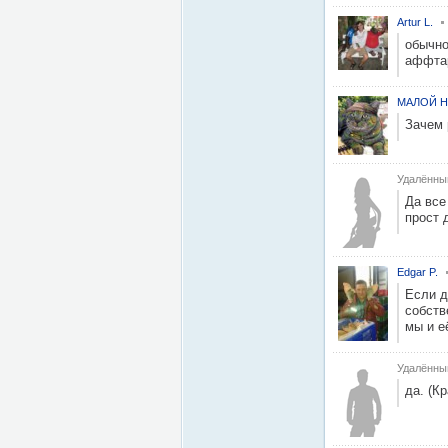
Artur L.
обычно
аффт
МАЛОЙ Н
Зачем 
Удалённы
Да все
прост д
Edgar P.
Если д
собств
мы и е
Удалённы
да. (Кр