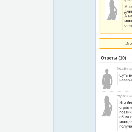
Удалё
Мне 
длин
А на
мане
счит
Это
Ответы
(10)
Удалённы
Суть в
наверн
Удалённы
Эти би
огромн
поэзии
обычно
меня,ч
получа