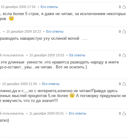
10 декабря 2009 17:54
Его ответы
0
, если более 5 строк, я даже не читаю, за исключением некоторых
аров
.
10 декабря 2009 18:23
Его ответы
0
разводить наваристую уху ослиной мочой .....
й пользователь
10 декабря 2009 19:53
Её ответы
0
 эти длинные умности ,что нравитса разводить народу в инете
о-о-остают...увы...не читаю . Вот не осилить:)
10 декабря 2009 21:56
Его ответы
0
линно,да и с,,,,но с интернета,конечно не читаю!Правда здесь
енных мыслей процентов 5,не более
А поговорку придумали не
ё живучесть что то да значит!!!
й пользователь
11 декабря 2009 00:01
Его ответы
0
атко)