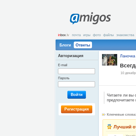
amigos
in
box
.lv
почта
игры
фото
файлы
знакомства
Блоги
Ответы
Авторизация
Ланочка
Всегд
E-mail
10 декабр
Пароль
Войти
Читаете ли вы 
предпочитаете 
Регистрация
Ключевые слова
Лучший о