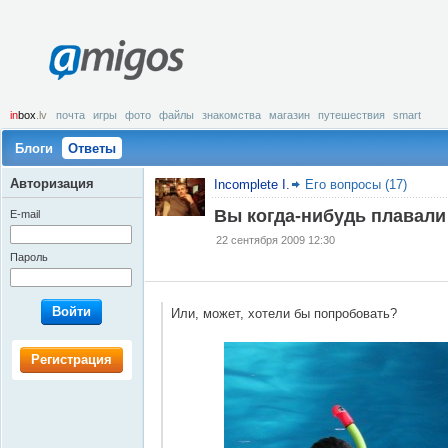
amigos
in
box
.lv
почта
игры
фото
файлы
знакомства
магазин
путешествия
smart
Блоги
Ответы
Авторизация
Incomplete I.
Его вопросы (17)
Вы когда-нибудь плавали
E-mail
22 сентября 2009 12:30
Пароль
Войти
Или, может, хотели бы попробовать?
Регистрация