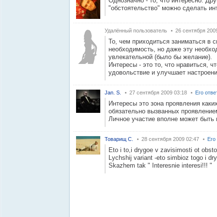
Однозначно - то, что интересно. Др
"обстоятельство" можно сделать ин
Удалённый пользователь
26 сентября 200
То, чем приходиться заниматься в с
необходимость, но даже эту необх
увлекательной (было бы желание).
Интересы - это то, что нравиться, ч
удовольствие и улучшает настроени
Jan. S.
27 сентября 2009 03:18
Его отве
Интересы это зона проявления каки
обязательно вызванных проявление
Личное участие вполне может быть 
Товарищ С.
28 сентября 2009 02:47
Его
Eto i to,i drygoe v zavisimosti ot obstoya
Lychshij variant -eto simbioz togo i dr
Skazhem tak " Interesnie interesi!!! "