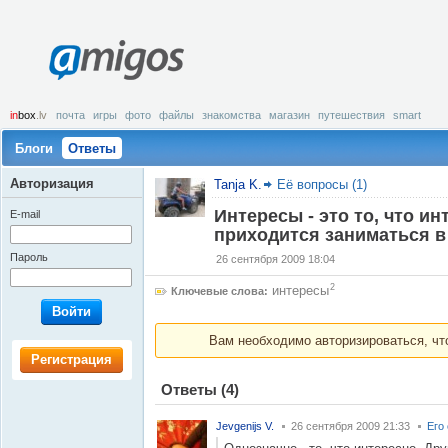
amigos
in
box
.lv
почта
игры
фото
файлы
знакомства
магазин
путешествия
smart
Блоги
Ответы
Авторизация
Tanja K.
Её вопросы (1)
Интересы - это то, что ин
E-mail
приходится заниматься в
Пароль
26 сентября 2009 18:04
2
интересы
Ключевые слова:
Войти
Вам необходимо авторизироваться, что
Регистрация
Ответы
(4)
Jevgenijs V.
26 сентября 2009 21:33
Его