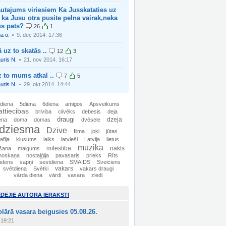
utajums viriesiem Ka Jusskataties uz
 ka Jusu otra pusite pelna vairak,neka
us pats?
26
1
ga o.
9. dec 2014. 17:36
 uz to skatās ..
12
3
uris N.
21. nov 2014. 16:17
 to mums atkal ..
7
5
uris N.
29. okt 2014. 14:44
diena
5diena
6diena
amigos
Apsveikums
attiecibas
briviba
cilvēks
debesis
deja
draugi
dzeja
ena
doma
domas
dvēsele
dziesma
Dzīve
filma
joki
jūtas
afija
klusums
laiks
latvieši
Latvija
lietus
mūzika
mīlestība
nakts
šana
maigums
noskaņa
nostaļģija
pavasaris
prieks
Rīts
udens
sapņi
sestdiena
SMAIDS
Sveiciens
svētdiena
Svētki
vakars
vakars draugi
vārda diena
vārdi
vasara
ziedi
ĒDĒJIE AUTORA IERAKSTI
lārā vasara beigusies 05.08.26.
19:21