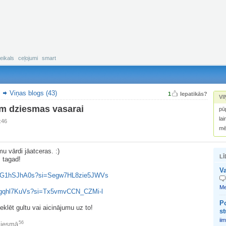
eikals
ceļojumi
smart
Viņas blogs (43)
1
Iepatikās?
VI
im dziesmas vasarai
pūp
la
6:46
mē
u vārdi jāatceras. :)
LĪ
s tagad!
Va
/RJG1hSJhA0s?si=Segw7HL8zie5JWVs
Me
svgqhl7KuVs?si=Tx5vmvCCN_CZMi-l
Po
klēt gultu vai aicinājumu uz to!
s
iim
56
ziesmā