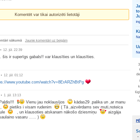
Ja
to
Komentēt var tikai autorizēti lietotāji
J
in
Kā
Na
ntāri sākumā
Jaunie komentāri uz beigām
Uz
12. jūl. 22:39
Na
. šis ir superīgs gabals!! var klausīties un klausīties.
3
di
12. jūl. 01:12
tps://www.youtube.com/watch?v=8ErARZhBtPg
k
lūg
1. jūl. 13:13
r
Paļdis!!!
Vienu jau noklausījos
kādas29 .palika un ,ar manu
 ,
pietiks i visam rudenim
( Tā ,aizvērdams sev muti,noteica
kule
, un klausoties atskanam nākošo dziesmiņu
aizgāja
saulaino vasaru ...... )
P
So