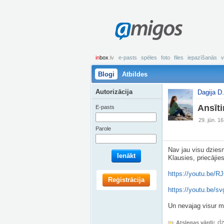
amigos
in
box
.lv
e-pasts
spēles
foto
files
iepazīšanās
v
Blogi
Atbildes
Autorizācija
Dagija D.
Ansīt
E-pasts
29. jūn. 1
Parole
Nav jau visu dziesm
Ienākt
Klausies, priecājie
https://youtu.be
Reģistrācija
https://youtu.be/
Un nevajag visur me
d
Atslegas vārdi: