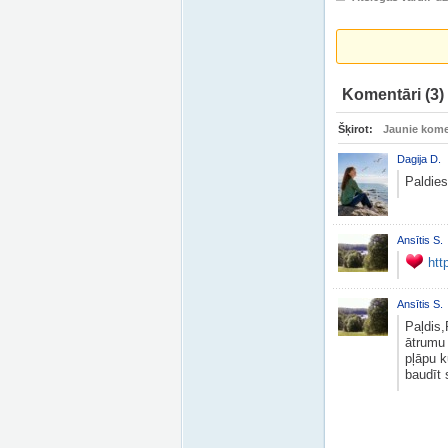
Komentāri
(3)
Šķirot:
Jaunie kome
Dagija D.
Paldies
Ansītis S.
ht
Ansītis S.
Paļdis,
ātrumu
pļāpu 
baudīt 