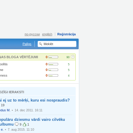
по-русски
english
Reģistrācija
Palīgs
?
ŅAS BLOGA VĒRTĒJUMI
0
90
olītis
0
5
ime
0
5
ness
0
4
DZĪGI IERAKSTI
i ej uz to mērķi, kuru esi nospraudis?
19
dus M.
14. dec 2011. 16:11
pulāru dziesmu vārdi vairo cilvēku
tulbumu
9
1
 e.
7. aug 2015. 11:10