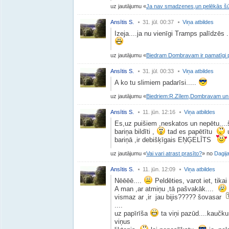
uz jautājumu
Ja nav smadzenes,un pelēkās šū
Ansītis S.
31. jūl. 00:37
Viņa atbildes
Izeja....ja nu vienīgi Tramps palīdzēs .
uz jautājumu
Biedram Dombravam ir pamatīgi p
Ansītis S.
31. jūl. 00:33
Viņa atbildes
A ko tu slimiem padarīsi.....
uz jautājumu
Biedriem:R.Zīlem,Dombravam un 
Ansītis S.
11. jūn. 12:16
Viņa atbildes
Es,uz puišiem ,neskatos un nepētu..
bariņa bildīti ,
tad es papētītu
u
bariņā ,ir debišķīgais EŅĢELĪTS
uz jautājumu
Vai vari atrast prasīto?
no
Dagij
Ansītis S.
11. jūn. 12:09
Viņa atbildes
Nēēēē....
Peldēties, varot iet, tik
A man ,ar atmiņu ,tā pašvakāk....
vismaz ar ,ir jau bijis????? šovasar
....
uz papīrīša
ta viņi pazūd....kaučk
viņus