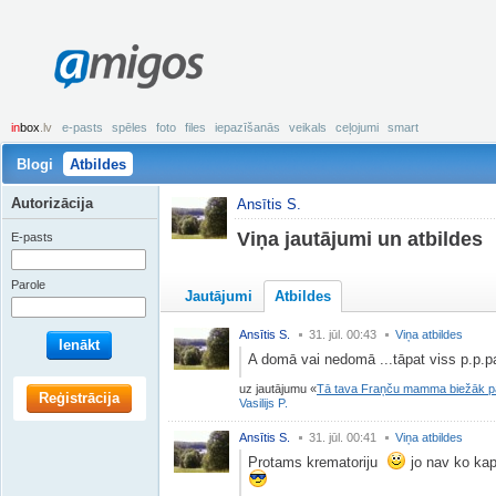
amigos
in
box
.lv
e-pasts
spēles
foto
files
iepazīšanās
veikals
ceļojumi
smart
Blogi
Atbildes
Autorizācija
Ansītis S.
Viņa jautājumi un atbildes
E-pasts
Parole
Jautājumi
Atbildes
Ansītis S.
31. jūl. 00:43
Viņa atbildes
Ienākt
A domā vai nedomā ...tāpat viss p.p.
uz jautājumu
Tā tava Fraņču mamma biežāk par
Reģistrācija
Vasilijs P.
Ansītis S.
31. jūl. 00:41
Viņa atbildes
Protams krematoriju
jo nav ko kap