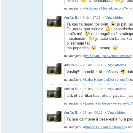
liktenis
lai nenoslīkstu
jo ,peld
uz jautājumu
Vai tu jau atklāji peldsezonu?
no
Ansītis S.
6. jūn. 17:23
Viņa atbildes
Ta kas ta tagad tos svin
jo pat ,ma
Ot ,agrāk,gan svinēja
i papardszied
atblāzmā
i ,demogrāfiskā situācij
mūsdienām
jo tauta slinka palikus
pilsētmājā tāč
tās papardes
i neaug
uz jautājumu
Vai šogad Līgo svētkus svinēs?
Ansītis S.
26. mai. 19:06
Viņa atbildes
Vasīlij!!! Ja neķītri tā runāsies
dab
uz jautājumu
Nahuj Hašeks plūkā ceriņus?
n
Ansītis S.
18. mai. 15:42
Viņa atbildes
Līdzēt var tikai kastrolis....galvā.....j
uz jautājumu
Lipmaņa izrēliešu ķiveres nelīdz?
Ansītis S.
27. apr. 00:13
Viņa atbildes
Ta jam dzimtene ir pesereska nu a pa
uz jautājumu
Brīvības cīnītājs Rosļikovs?
no