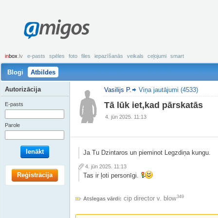
amigos
in
box
.lv
e-pasts
spēles
foto
files
iepazīšanās
veikals
ceļojumi
smart
Blogi
Atbildes
Autorizācija
Vasilijs P.
Viņa jautājumi (4533)
Tā lūk iet,kad pārskatās
E-pasts
4. jūn 2025. 11:13
Parole
Ienākt
Ja Tu Dzintaros un pieminot Legzdiņa kungu.
4. jūn 2025. 11:13
Reģistrācija
Tas ir ļoti personīgi.
349
cip director v. blow
Atslegas vārdi: