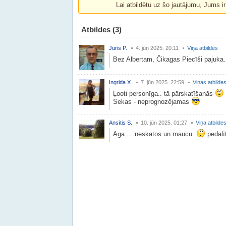
Lai atbildētu uz šo jautājumu, Jums i
Atbildes
(3)
Juris P.
4. jūn 2025. 20:11
Viņa atbildes
Bez Albertam, Čikagas Piecīši pajuka.
Ingrida X.
7. jūn 2025. 22:59
Viņas atbilde
Ļooti personīga.. tā pārskatīšanās
Sekas - neprognozējamas
Ansītis S.
10. jūn 2025. 01:27
Viņa atbilde
Aga.....neskatos un maucu
pedalī