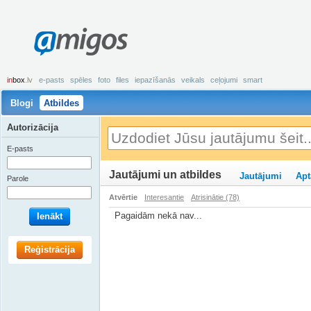
amigos
in
box
.lv
e-pasts
spēles
foto
files
iepazīšanās
veikals
ceļojumi
smart
Blogi
Atbildes
Autorizācija
E-pasts
Jautājumi un atbildes
Jautājumi
Apt
Parole
Atvērtie
Interesantie
Atrisinātie (78)
Pagaidām nekā nav...
Ienākt
Reģistrācija