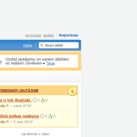
по-русски
english
Reģistrācija
Palīgs
Uzdod jautājumu un saņem atbildes
no reāliem cilvēkiem
Sikāk
TERESANTI JAUTĀJUMI
s ir ļoti Angliski.
0
0
ilijs P.
vakar 07:52
ltijā polkas nedejoju
0
0
ilijs P.
3. aug. 23:47
cip director v. blow