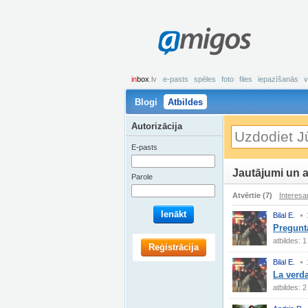
amigos
in
box
.lv
e-pasts
spēles
foto
files
iepazīšanās
v
Blogi
Atbildes
Autorizācija
E-pasts
Jautājumi un a
Parole
Atvērtie (7)
Interesa
Ienākt
Bilal E.
Pregunta
atbildes: 1
Reģistrācija
Bilal E.
La verda
atbildes: 2