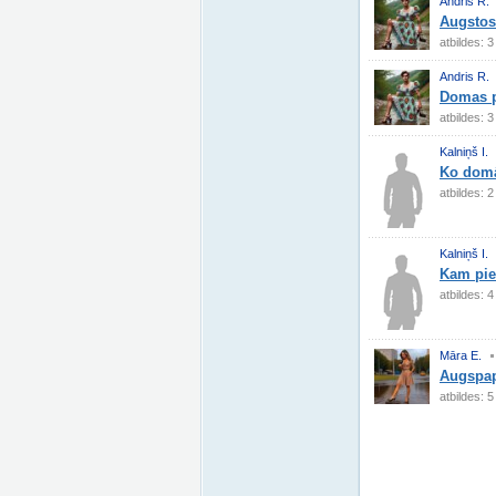
Andris R.
Augstos
atbildes: 3
Andris R.
Domas p
atbildes: 3
Kalniņš I.
Ko domā
atbildes: 2
Kalniņš I.
Kam pie
atbildes: 4
Māra E.
Augspap
atbildes: 5