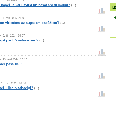
8. feb 2025. 10:30
 papēžus var uzvilkt un nēsāt abi dzimumi?
(…)
LĪ
1. feb 2025. 21:09
ar vīriešiem uz augstiem papēžiem?
(…)
3. jūn 2024. 18:07
jat par ES velēšanām ?
(…)
23. mai 2024. 20:16
der pasaule ?
16. dec 2023. 16:06
ēžu lietus zābaciņi?
(…)