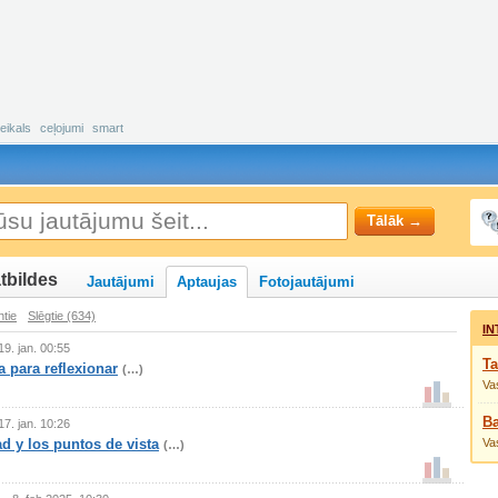
eikals
ceļojumi
smart
Tālāk →
tbildes
Jautājumi
Aptaujas
Fotojautājumi
ntie
Slēgtie (634)
IN
19. jan. 00:55
Ta
 para reflexionar
(…)
Vas
Ba
17. jan. 10:26
d y los puntos de vista
Vas
(…)