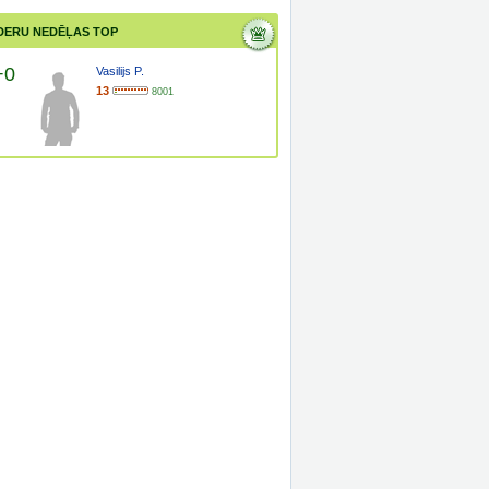
DERU NEDĒĻAS TOP
+0
Vasilijs P.
13
8001