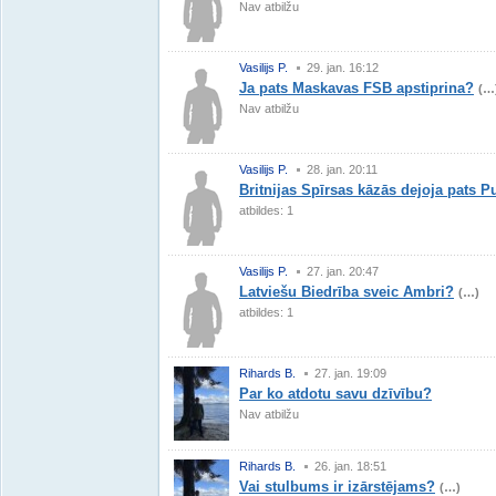
Nav atbilžu
Vasilijs P.
29. jan. 16:12
Ja pats Maskavas FSB apstiprina?
(…
Nav atbilžu
Vasilijs P.
28. jan. 20:11
Britnijas Spīrsas kāzās dejoja pats 
atbildes: 1
Vasilijs P.
27. jan. 20:47
Latviešu Biedrība sveic Ambri?
(…)
atbildes: 1
Rihards B.
27. jan. 19:09
Par ko atdotu savu dzīvību?
Nav atbilžu
Rihards B.
26. jan. 18:51
Vai stulbums ir izārstējams?
(…)