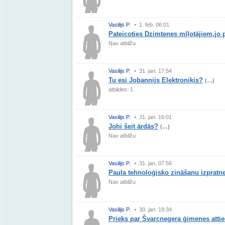
Vasilijs P.
1. feb. 06:01
Pateicoties Dzimtenes mīļotājiem,jo
Nav atbilžu
Vasilijs P.
31. jan. 17:54
Tu esi Jobannijs Elektroniķis?
(…)
atbildes: 1
Vasilijs P.
31. jan. 16:01
Johi šeit ārdās?
(…)
Nav atbilžu
Vasilijs P.
31. jan. 07:56
Paula tehnoloģisko zināšanu izpratn
Nav atbilžu
Vasilijs P.
30. jan. 19:34
Prieks par Švarcnegera ģimenes atti