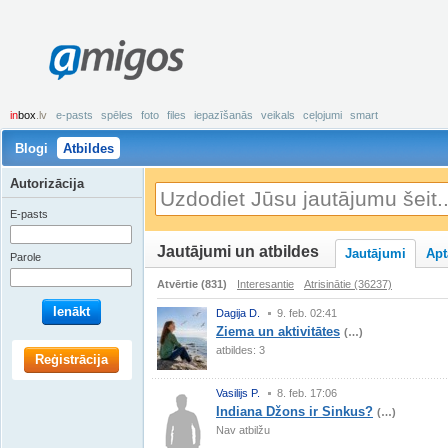
amigos
in
box
.lv
e-pasts
spēles
foto
files
iepazīšanās
veikals
ceļojumi
smart
Blogi
Atbildes
Autorizācija
E-pasts
Jautājumi un atbildes
Jautājumi
Apt
Parole
Atvērtie (831)
Interesantie
Atrisinātie (36237)
Ienākt
Dagija D.
9. feb. 02:41
Ziema un aktivitātes
(…)
atbildes: 3
Reģistrācija
Vasilijs P.
8. feb. 17:06
Indiana Džons ir Sinkus?
(…)
Nav atbilžu