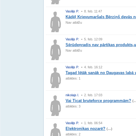
Vasilijs P.
8. feb. 11:47
Kādēļ Krievumaršals Bērziņš devās 
Nav atbilžu
Vasilijs P.
5. feb. 12:09
Sērūdeņradis nav pārtikas produkts,u
Nav atbilžu
Vasilijs P.
4. feb. 16:12
Tagad lētāk sanāk no Daugavas labā u
atbildes: 1
nikolajs l.
2. feb. 17:03
Vai Ticat bruteforce programmām?
(
atbildes: 3
Vasilijs P.
1. feb. 06:54
Elektronikas nozarē?
(…)
atbildes: 2