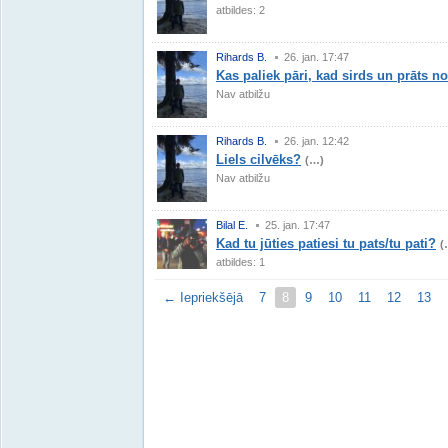
atbildes: 2
Rihards B.
26. jan. 17:47
Kas paliek pāri, kad sirds un prāts n
Nav atbilžu
Rihards B.
26. jan. 12:42
Liels cilvēks?
(…)
Nav atbilžu
Bilal E.
25. jan. 17:47
Kad tu jūties patiesi tu pats/tu pati?
(
atbildes: 1
← Iepriekšējā
7
8
9
10
11
12
13