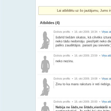
Lai atbildētu uz šo jautājumu, Jums i
Atbildes
(4)
Dzēsts profils
16. okt 2009. 18:34
Viņas a
šobrīd tiešām skatos, kā cilvēks iztura
neko tādu nedomāju. pieslīpēt neko die
paliks zaudētājos. parasti jau sieviete:
Dzēsts profils
16. okt 2009. 23:59
Viņa atb
neko nezinu.
Dzēsts profils
16. okt 2009. 19:08
Viņas a
Zinu to ka mans raksturs ir reti riebīgs.
Dzēsts profils
16. okt 2009. 20:00
Viņa atb
Nebija ne šāds,ne šitāds,vienkārši 