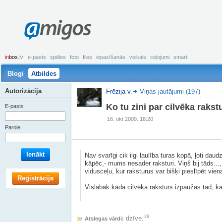
amigos
in
box
.lv
e-pasts
spēles
foto
files
iepazīšanās
veikals
ceļojumi
smart
Blogi
Atbildes
Autorizācija
Frēzija v.
Viņas jautājumi (197)
Ko tu zini par cilvēka rakst
E-pasts
16. okt 2009. 18:20
Parole
Ienākt
Nav svarīgi cik ilgi laulība turas kopā, ļoti dau
kāpēc,- mums nesader raksturi. Viņš bij tāds..., v
vidusceļu, kur raksturus var bišķi pieslīpēt vie
Reģistrācija
Vislabāk kāda cilvēka raksturs izpaužas tad, ka
Rihte
29
dzīve.
Atslegas vārdi: