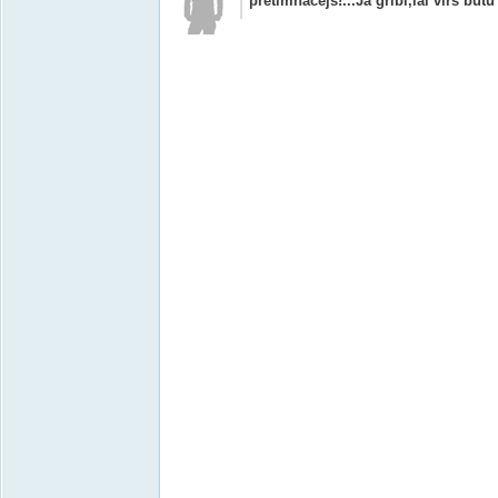
pretimnācējs!...Ja gribi,lai vīrs būtu