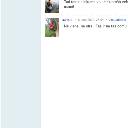
Tad tas ir slinkums vai iztrūkstošā v
mainīt
jaanis s.
6. sep 2022. 23:04
Viņa atbildes
Ne viens, ne otrs ! Tas ir ne tas dom