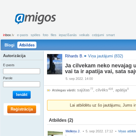
amigos
in
box
.lv
e-pasts
spēles
foto
files
iepazīšanās
veikals
ceļojumi
smart
Blogi
Atbildes
Autorizācija
Rihards B.
Viņa jautājumi (832)
Ja cilvekam neko nevajag u
E-pasts
vai ta ir apatija vai, sata sa
Parole
5. sep 2022. 14:00
77
416
0
sajūtas
,
cilvēks
,
apātija
Atslegas vārdi:
Ienākt
Lai atbildētu uz šo jautājumu, Jums i
Reģistrācija
Atbildes
(2)
Melleņu J.
5. sep 2022. 17:12
Viņas atbild