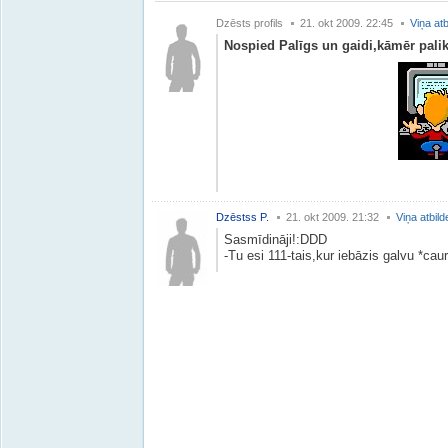
Dzēsts profils
21. okt 2009. 22:45
Viņa atb
Nospied Palīgs un gaidi,kāmēr paliks
Dzēstss P.
21. okt 2009. 21:32
Viņa atbild
Sasmīdināji!:DDD
-Tu esi 111-tais,kur iebāzis galvu *c