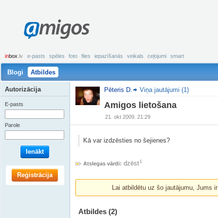
amigos
in
box
.lv
e-pasts
spēles
foto
files
iepazīšanās
veikals
ceļojumi
smart
Blogi
Atbildes
Autorizācija
Pēteris D.
Viņa jautājumi (1)
Amigos lietošana
E-pasts
21. okt 2009. 21:29
Parole
Kā var izdzēsties no šejienes?
Ienākt
1
dzēst
Atslegas vārdi:
Reģistrācija
Lai atbildētu uz šo jautājumu, Jums i
Atbildes
(2)