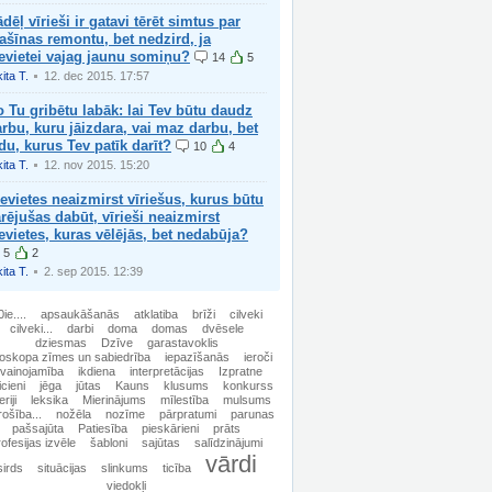
dēļ vīrieši ir gatavi tērēt simtus par
šīnas remontu, bet nedzird, ja
evietei vajag jaunu somiņu?
14
5
ita T.
12. dec 2015. 17:57
 Tu gribētu labāk: lai Tev būtu daudz
rbu, kuru jāizdara, vai maz darbu, bet
du, kurus Tev patīk darīt?
10
4
ita T.
12. nov 2015. 15:20
evietes neaizmirst vīriešus, kurus būtu
rējušas dabūt, vīrieši neaizmirst
evietes, kuras vēlējās, bet nedabūja?
5
2
ita T.
2. sep 2015. 12:39
ie....
apsaukāšanās
atklatiba
brīži
cilveki
cilveki...
darbi
doma
domas
dvēsele
dziesmas
Dzīve
garastavoklis
oskopa zīmes un sabiedrība
iepazīšanās
ieroči
evainojamība
ikdiena
interpretācijas
Izpratne
icieni
jēga
jūtas
Kauns
klusums
konkurss
eriji
leksika
Mierinājums
mīlestība
mulsums
ošība...
nožēla
nozīme
pārpratumi
parunas
pašsajūta
Patiesība
pieskārieni
prāts
rofesijas izvēle
šabloni
sajūtas
salīdzinājumi
vārdi
sirds
situācijas
slinkums
ticība
viedokļi