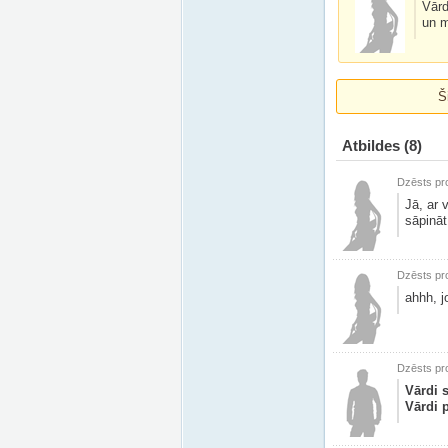
Vārd
un m
Š
Atbildes
(8)
Dzēsts pro
Jā, ar 
sāpināt
Dzēsts pro
ahhh, jo
Dzēsts pro
Vārdi s
Vārdi p