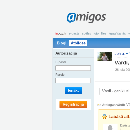
amigos
in
box
.lv
e-pasts
spēles
foto
files
iepazīšanās
v
Blogi
Atbildes
Autorizācija
Joh a.
Vārdi,
E-pasts
26. okt 20
Parole
Ienākt
Vārdi - gan klusi
Reģistrācija
V
Atslegas vārdi:
Labākā atb
Dzēsts 