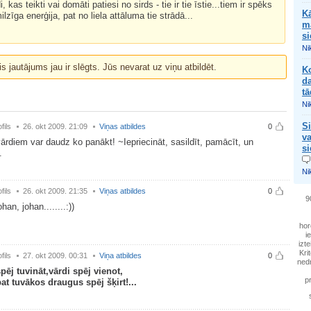
i, kas teikti vai domāti patiesi no sirds - tie ir tie īstie...tiem ir spēks
Kā
ilzīga enerģija, pat no liela attāluma tie strādā...
ma
si
Nik
is jautājums jau ir slēgts. Jūs nevarat uz viņu atbildēt.
Ko
da
tā
Nik
Si
fils
26. okt 2009. 21:09
Viņas atbildes
0
va
vārdiem var daudz ko panākt! ~Iepriecināt, sasildīt, pamācīt, un
si
.
Nik
fils
26. okt 2009. 21:35
Viņas atbildes
0
90
han, johan........:))
hor
i
izte
Krit
fils
27. okt 2009. 00:31
Viņa atbildes
0
nedr
pēj tuvināt,vārdi spēj vienot,
p
at tuvākos draugus spēj šķirt!...