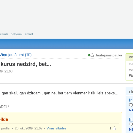
eikals
ceļojumi
smart
Viņa jautājumi (10)
0
Jautājums patika
VI
 kurus nedzird, bet...
mī
ma
09. 21:03
Pā
LĪ
, gan skaļi, gan dzirdami, gan nē, bet tiem vienmēr ir tik liels spēks...
Ir
4
āRDI
Nik
ilde
Ir
profils
26. okt 2009. 21:07
Viņas atbildes
1
Nik