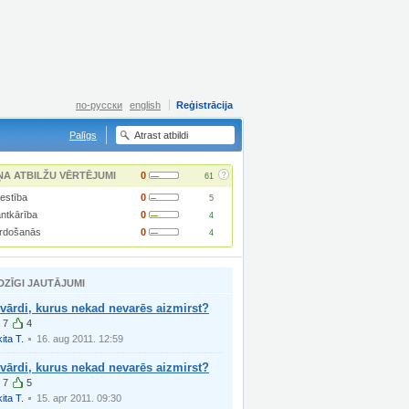
по-русски
english
Reģistrācija
Palīgs
?
ŅA ATBILŽU VĒRTĒJUMI
0
61
lestība
0
5
ntkārība
0
4
rdošanās
0
4
DZĪGI JAUTĀJUMI
 vārdi, kurus nekad nevarēs aizmirst?
7
4
ita T.
16. aug 2011. 12:59
 vārdi, kurus nekad nevarēs aizmirst?
7
5
ita T.
15. apr 2011. 09:30