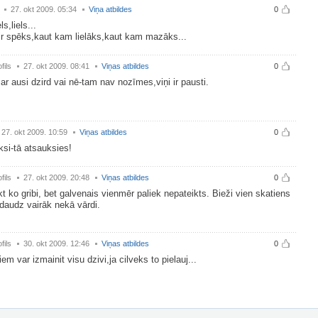
27. okt 2009. 05:34
Viņa atbildes
0
ls,liels...
r spēks,kaut kam lielāks,kaut kam mazāks...
fils
27. okt 2009. 08:41
Viņas atbildes
0
 ar ausi dzird vai nē-tam nav nozīmes,viņi ir pausti.
27. okt 2009. 10:59
Viņas atbildes
0
si-tā atsauksies!
fils
27. okt 2009. 20:48
Viņas atbildes
0
ikt ko gribi, bet galvenais vienmēr paliek nepateikts. Bieži vien skatiens
daudz vairāk nekā vārdi.
fils
30. okt 2009. 12:46
Viņas atbildes
0
iem var izmainit visu dzivi,ja cilveks to pielauj...