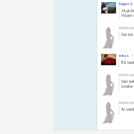
Edgars D.
Jā,jā,lie
Visam i
Dzēsts pro
Vai tos
erika s.
Kā sauk
Dzēsts pro
Vari te
izsaka 
Dzēsts pro
Ar vard