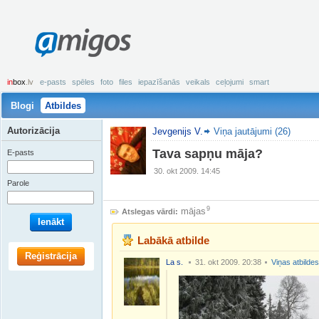
amigos
in
box
.lv
e-pasts
spēles
foto
files
iepazīšanās
veikals
ceļojumi
smart
Blogi
Atbildes
Autorizācija
Jevgenijs V.
Viņa jautājumi (26)
Tava sapņu māja?
E-pasts
30. okt 2009. 14:45
Parole
9
mājas
Atslegas vārdi:
Ienākt
Labākā atbilde
Reģistrācija
La s.
31. okt 2009. 20:38
Viņas atbildes