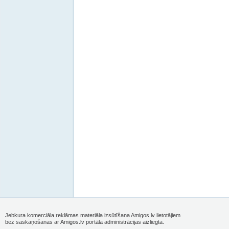
Jebkura komerciāla reklāmas materiāla izsūtīšana Amigos.lv lietotājiem
bez saskaņošanas ar Amigos.lv portāla administrācijas aizliegta.