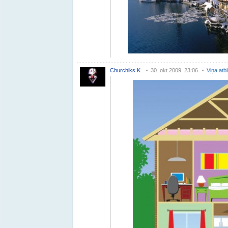
Churchiks K.
30. okt 2009. 23:06
Viņa atb