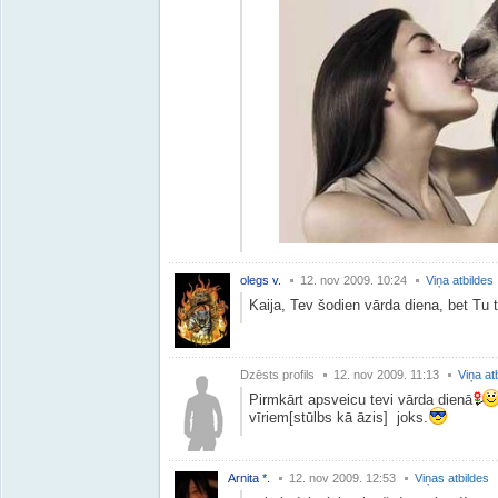
olegs v.
12. nov 2009. 10:24
Viņa atbildes
Kaija, Tev šodien vārda diena, bet Tu 
Dzēsts profils
12. nov 2009. 11:13
Viņa at
Pirmkārt apsveicu tevi vārda dienā
vīriem[stūlbs kā āzis] joks.
Arnita *.
12. nov 2009. 12:53
Viņas atbildes