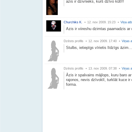
azis ir dzivnieks, kurš dzīvo kūtī!!
Churchiks K.
12. nov 2009. 15:23
Viņa atb
Azis ir viireshu dzimtas paarnadzis ar
Dzēsts profils
12. nov 2009. 17:40
Viņas a
Stulbs, ietiepīgs vīrietis līdzīgs āzim...
Dzēsts profils
13. nov 2009. 07:38
Viņas a
Āzis ir spalvains mājlops, kuru baro ar
rajonos, nevis dzīvoklī, turklāt kuce i
forma.