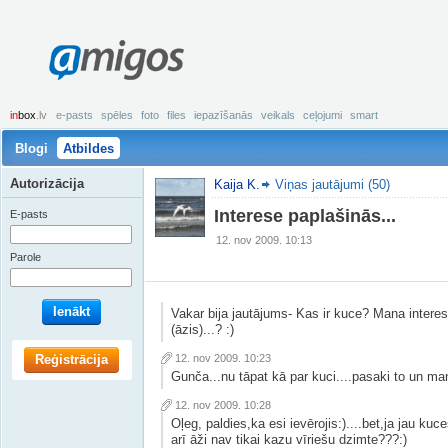
amigos
in
box
.lv
e-pasts
spēles
foto
files
iepazīšanās
veikals
ceļojumi
smart
Blogi
Atbildes
Autorizācija
Kaija K.
Viņas jautājumi (50)
Interese paplašinās...
E-pasts
12. nov 2009. 10:13
Parole
Ienākt
Vakar bija jautājums- Kas ir kuce? Mana intere
(āzis)...? :)
Reģistrācija
12. nov 2009. 10:23
Gunča...nu tāpat kā par kuci....pasaki to un man
12. nov 2009. 10:28
Oļeg, paldies,ka esi ievērojis:)....bet,ja jau kuc
arī āži nav tikai kazu vīriešu dzimte???:)