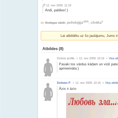
12. nov 2009. 11:19
Andi, paldies!:)
4809
0
psiholoģija
,
cilvēka
Atslegas vārdi:
Lai atbildētu uz šo jautājumu, Jums i
Atbildes
(8)
Dzēsts profils
12. nov 2009. 10:16
Viņa at
Pasaki tos vārdus kādam un viņš pateiks
apmierināta:)
Dzēstss P.
12. nov 2009. 10:16
Viņa atbil
Āzis ir āzis-