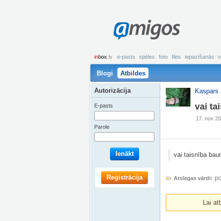
amigos
in
box
.lv
e-pasts
spēles
foto
files
iepazīšanās
v
Blogi
Atbildes
Autorizācija
Kaspars 
vai t
E-pasts
17. nov 20
Parole
Ienākt
vai taisnība ba
Reģistrācija
po
Atslegas vārdi:
Lai at