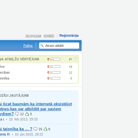
по-русски
english
Reģistrācija
Palīgs
?
ŅA ATBILŽU VĒRTĒJUMI
0
87
īve
0
19
iecibas
0
12
lestība
0
9
DZĪGI JAUTĀJUMI
i ticat baumām,ka internetā eksistējot
tnes,kas var atbildēt par saviem
ārdiem?
12
3
a i.
10. feb 2013. 19:33
i taisnība ka ... ?
16
6
imis R.
10. jūn 2015. 18:22