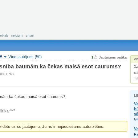
eikals
ceļojumi
smart
B.
Viņa jautājumi (50)
1
Jautājums patika
VI
aisnība baumām ka čekas maisā esot caurums?
Dz
att
09. 11:48
mī
LĪ
umām ka čekas maisā esot caurums?
Va
bū
3025
litika
v
Git
bildētu uz šo jautājumu, Jums ir nepieciešams autorizēties.
Va
Ra