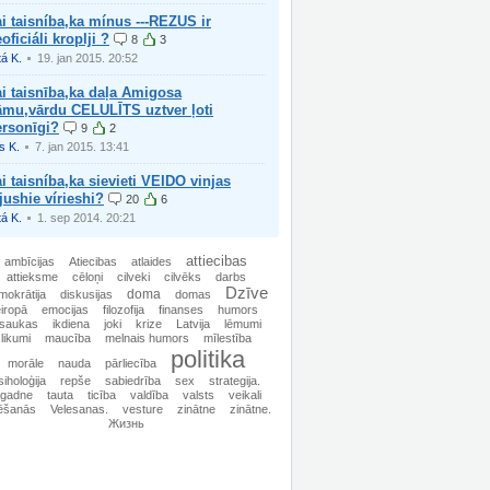
i taisníba,ka mínus ---REZUS ir
oficiáli kroplji ?
8
3
tá K.
19. jan 2015. 20:52
i taisnība,ka daļa Amigosa
āmu,vārdu CELULĪTS uztver ļoti
ersonīgi?
9
2
is K.
7. jan 2015. 13:41
i taisníba,ka sievieti VEIDO vinjas
jushie vírieshi?
20
6
tá K.
1. sep 2014. 20:21
attiecibas
ambīcijas
Atiecibas
atlaides
attieksme
cēloņi
cilveki
cilvēks
darbs
Dzīve
doma
mokrātija
diskusijas
domas
iropā
emocijas
filozofija
finanses
humors
esaukas
ikdiena
joki
krize
Latvija
lēmumi
likumi
maucība
melnais humors
mīlestība
politika
morāle
nauda
pārliecība
siholoģija
repše
sabiedrība
sex
strategija.
agadne
tauta
ticība
valdība
valsts
veikali
ēšanās
Velesanas.
vesture
zinātne
zinātne.
Жизнь