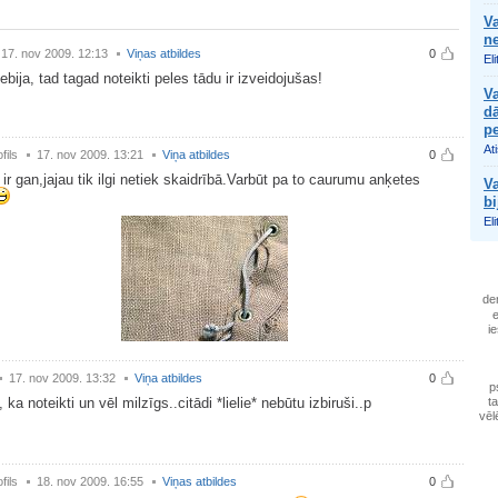
Va
ne
17. nov 2009. 12:13
Viņas atbildes
0
Eli
ebija, tad tagad noteikti peles tādu ir izveidojušas!
Va
d
p
At
fils
17. nov 2009. 13:21
Viņa atbildes
0
ir gan,jajau tik ilgi netiek skaidrībā.Varbūt pa to caurumu anķetes
Va
bi
Eli
de
e
i
17. nov 2009. 13:32
Viņa atbildes
0
p
 ka noteikti un vēl milzīgs..citādi *lielie* nebūtu izbiruši..p
t
vēl
fils
18. nov 2009. 16:55
Viņas atbildes
0