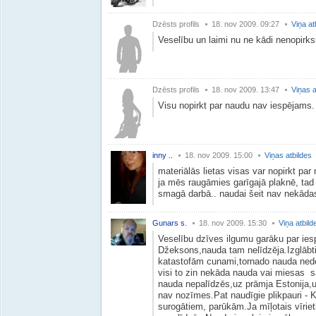
Dzēsts profils
18. nov 2009. 09:27
Viņa at
Veselību un laimi nu ne kādi nenopirks
Dzēsts profils
18. nov 2009. 13:47
Viņas a
Visu nopirkt par naudu nav iespējams.
inny ..
18. nov 2009. 15:00
Viņas atbildes
materiālās lietas visas var nopirkt par
ja mēs raugāmies garīgajā plaknē, tad 
smagā darbā.. naudai šeit nav nekāda
Gunars s.
18. nov 2009. 15:30
Viņa atbild
Veselību dzīves ilgumu garāku par ies
Džeksons,nauda tam nelīdzēja.Izglābti
katastofām cunami,tornado nauda neder
visi to zin nekāda nauda vai miesas s
nauda nepalīdzēs,uz prāmja Estonija,
nav nozīmes.Pat naudīgie plikpauri - K
surogātiem, parūkām.Ja mīļotais vīrieti