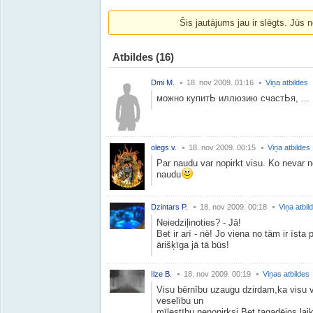
Šis jautājums jau ir slēgts. Jūs n
Atbildes
(16)
Dmi M.
18. nov 2009. 01:16
Viņa atbildes
можно купитЬ иллюзию счастЬя, ...
olegs v.
18. nov 2009. 00:15
Viņa atbildes
Par naudu var nopirkt visu. Ko nevar no
naudu
Dzintars P.
18. nov 2009. 00:18
Viņa atbil
Neiedziļinoties? - Jā!
Bet ir arī - nē! Jo viena no tām ir īst
ārišķīga jā tā būs!
Ilze B.
18. nov 2009. 00:19
Viņas atbildes
Visu bērnību uzaugu dzirdam,ka visu va
veselību un
mīlestību nenopirksi.Bet tagadējos laiko