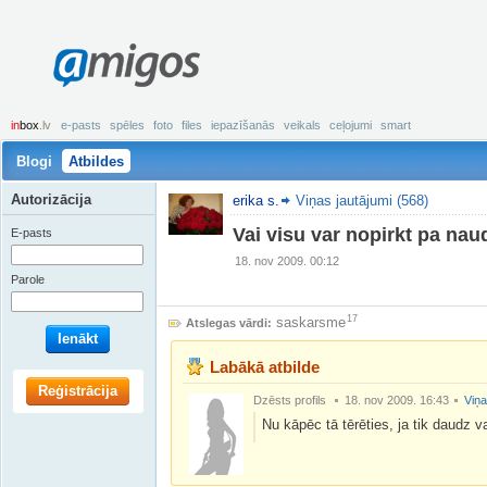
amigos
in
box
.lv
e-pasts
spēles
foto
files
iepazīšanās
veikals
ceļojumi
smart
Blogi
Atbildes
Autorizācija
erika s.
Viņas jautājumi (568)
Vai visu var nopirkt pa na
E-pasts
18. nov 2009. 00:12
Parole
17
saskarsme
Atslegas vārdi:
Ienākt
Labākā atbilde
Reģistrācija
Dzēsts profils
18. nov 2009. 16:43
Viņa
Nu kāpēc tā tērēties, ja tik daudz va