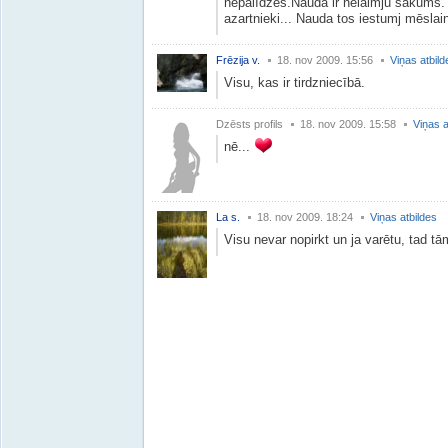
nepalīdzēs.Nauda ir nelaimju sākums. N
azartnieki... Nauda tos iestumj mēslai
Frēzija v.
18. nov 2009. 15:56
Viņas atbild
Visu, kas ir tirdzniecībā.
Dzēsts profils
18. nov 2009. 15:58
Viņas a
nē...
La s.
18. nov 2009. 18:24
Viņas atbildes
Visu nevar nopirkt un ja varētu, tad t