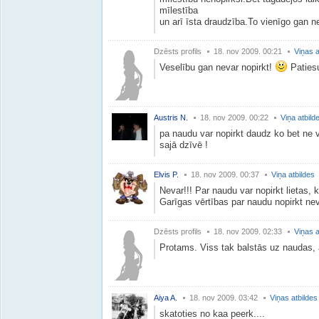
mīlestība
un arī īsta draudzība.To vienīgo gan ne
Dzēsts profils
18. nov 2009. 00:21
Viņas a
Veselību gan nevar nopirkt!
Patiesu
Austris N.
18. nov 2009. 00:22
Viņa atbild
pa naudu var nopirkt daudz ko bet ne 
sajā dzīvē !
Elvis P.
18. nov 2009. 00:37
Viņa atbildes
Nevar!!! Par naudu var nopirkt lietas, 
Garīgas vērtības par naudu nopirkt nev
Dzēsts profils
18. nov 2009. 02:33
Viņas a
Protams. Viss tak balstās uz naudas, ar
Aiya A.
18. nov 2009. 03:42
Viņas atbildes
skatoties no kaa peerk....