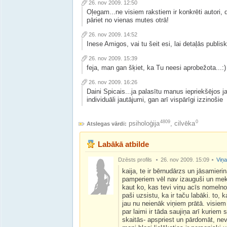
26. nov 2009. 12:50
Oļegam...ne visiem rakstiem ir konkrēti autori, da
pāriet no vienas mutes otrā!
26. nov 2009. 14:52
Inese Amigos, vai tu šeit esi, lai detaļās publis
26. nov 2009. 15:39
feja, man gan šķiet, ka Tu neesi aprobežota...:)
26. nov 2009. 16:26
Daini Spicais...ja palasītu manus iepriekšējos j
individuāli jautājumi, gan arī vispārīgi izzinošie
4809
0
psiholoģija
,
cilvēka
Atslegas vārdi:
Labākā atbilde
Dzēsts profils
26. nov 2009. 15:09
Viņa
kaija, te ir bērnudārzs un jāsamierin
pamperiem vēl nav izauguši un mekl
kaut ko, kas tevi viņu acīs nomelno
paši uzsistu, ka ir taču labāki. to, k
jau nu neienāk viņiem prātā. visiem
par laimi ir tāda saujiņa arī kuriem
skaitās- apspriest un pārdomāt, nev