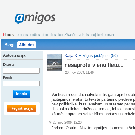
amigos
in
box
.lv
e-pasts
spēles
foto
files
iepazīšanās
veikals
ceļojumi
smart
Blogi
Atbildes
Autorizācija
Kaija K.
Viņas jautājumi (50)
nesaprotu vienu lietu...
E-pasts
26. nov 2009. 11:49
Parole
Ienākt
Vai tiešām šeit daži cilvēki ir tik garā aprobežot
jautājumos ierakstīto tekstu pa taisno piedēv
nav poliklīnika, kurā ienākam un stāstam par 
Reģistrācija
diskusijās liekam dažādas tēmas, lai rosinātu v
kā mēs saprotam sabiedrības norises un indivīda
26. nov 2009. 12:26
Jorkam Osītim! Nav fotogrāfijas, jo neesmu šeit