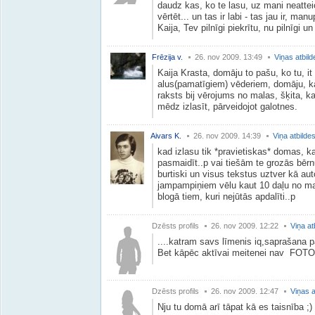
daudz kas, ko te lasu, uz mani neatte
vērtēt... un tas ir labi - tas jau ir, man
Kaija, Tev pilnīgi piekrītu, nu pilnīgi u
Frēzija v.
26. nov 2009. 13:49
Viņas atbild
Kaija Krasta, domāju to pašu, ko tu, it 
alus(pamatīgiem) vēderiem, domāju, ka
raksts bij vērojums no malas, šķita, 
mēdz izlasīt, pārveidojot galotnes.
Aivars K.
26. nov 2009. 14:39
Viņa atbilde
kad izlasu tik *pravietiskas* domas, ka
pasmaidīt..p vai tiešām te grozās bēr
burtiski un visus tekstus uztver kā au
jampampiņiem vēlu kaut 10 daļu no m
blogā tiem, kuri nejūtās apdalīti..p
Dzēsts profils
26. nov 2009. 12:22
Viņa at
....katram savs līmenis iq,saprašana par
Bet kāpēc aktīvai meitenei nav FOT
Dzēsts profils
26. nov 2009. 12:47
Viņas a
Nju tu domā arī tāpat kā es taisnība ;)