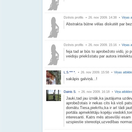
Dzēsts profils
26. nov 2009. 14:38
Viņas a
Abstrakta būtne vēlas diskutēt par be
Dzēsts profils
26. nov 2009. 15:16
Viņas a
feja tad ar būs to aprobežoto vidū, jo
veidoju priekšstatu par autora intelektu
L.S.*** *.
26. nov 2009. 15:58
Viņas atbild
sakāpis galviņā...!
Dainis S.
26. nov 2009. 16:18
Viņa atbilde
Jauki,tad jau iznāk,ka jautājuma uz
aprobežotais ir nekas cits kā viņš pats
domātu.Tiesa,piekrītu,ka ir arī tādi j
portāla apmeklētāju kopēju viedokli,tom
interesanti. Katrs mēs atsevišķi esam 
uzspiestie stereotipi,uzvedības normas