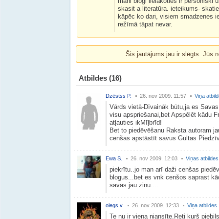
mani blogi lielākoties ir personiski u
skasit a literatūra. ieteikums- skati
kāpēc ko dari, visiem smadzenes iel
režīmā tāpat nevar.
Šis jautājums jau ir slēgts. Jūs n
Atbildes
(16)
Dzēstss P.
26. nov 2009. 11:57
Viņa atbil
Vārds vietā-Dīvaināk būtu,ja es Savas d
visu apspriešanai,bet Apspēlēt kādu F
atļauties ikMīļbrīd!
Bet to piedēvēšanu Raksta autoram jau V
cenšas apstāstīt savus Gultas Piedzīv
Ewa S.
26. nov 2009. 12:03
Viņas atbildes
piekrītu..jo man arī daži cenšas pied
blogus...bet es vnk cenšos saprast kādu
savas jau zinu....
olegs v.
26. nov 2009. 12:33
Viņa atbildes
Te nu ir viena niansīte.Reti kurš piebil