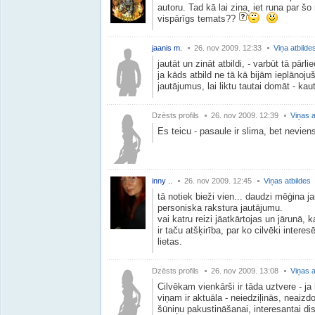
autoru. Tad kā lai zina, iet runa par šo
vispārīgs temats??
jaanis m.
26. nov 2009. 12:33
Viņa atbilde
jautāt un zināt atbildi, - varbūt tā pār
ja kāds atbild ne tā kā bijām ieplānoj
jautājumus, lai liktu tautai domāt - kau
Dzēsts profils
26. nov 2009. 12:39
Viņas a
Es teicu - pasaule ir slima, bet nevien
inny ..
26. nov 2009. 12:45
Viņas atbildes
tā notiek bieži vien... daudzi mēģina 
personiska rakstura jautājumu.
vai katru reizi jāatkārtojas un jārunā
ir taču atšķirība, par ko cilvēki interes
lietas.
Dzēsts profils
26. nov 2009. 13:08
Viņas a
Cilvēkam vienkārši ir tāda uztvere - ja
viņam ir aktuāla - neiedziļinās, neaizd
šūniņu pakustināšanai, interesantai dis