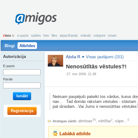
amigos
in
box
.lv
e-pasts
spēles
foto
files
iepazīšanās
veikals
ceļojumi
smart
Blogi
Atbildes
Autorizācija
Aļoša R.
Viņas jautājumi (151)
Nenosūtītās vēstules?!
E-pasts
27. nov 2009. 21:38
Parole
Ienākt
Neēsam paspējuši pateikt tos vārdus, kurus d
nav... Tad domās rakstam vēstules - stāstam 
pat dziedam...Vai Jums ir nenosūtītas vēstules
Reģistrācija
55
2
0
atmiņas
,
vērtība
,
sāpe...
Atslegas vārdi:
Labākā atbilde