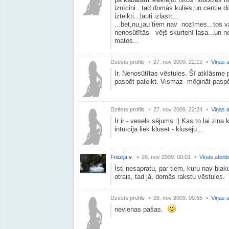
iznīcini...tad domās kulies,un centie do
izteikti...ļauti izlasīt...
...bet,nu,jau tiem nav nozīmes...tos v
nenosūtītās vējš skurtenī lasa...un n
matos...
Dzēsts profils
27. nov 2009. 22:12
Viņas a
Ir. Nenosūtītas vēstules. Šī atklāsme 
paspēt pateikt. Vismaz- mēģināt paspēt
Dzēsts profils
27. nov 2009. 22:24
Viņas a
Ir ir - vesels sējums :) Kas to lai zina k
intuīcija liek klusēt - klusēju...
Frēzija v.
28. nov 2009. 00:01
Viņas atbild
Īsti nesapratu, par tiem, kuru nav bla
otrais, tad jā, domās rakstu vēstules.
Dzēsts profils
28. nov 2009. 09:55
Viņas a
nevienas pašas.