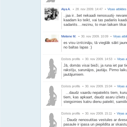
Aiya A.
28. nov 2009. 14:47
Viņas atbildes
..jaa ir...bet nekaadi nenosuutij- nevar
kaadam ko teikt, vai tas padariis kaada 
sadariits....nezinu, to man laikam tikai
Meitene M.
30. nov 2009. 10:09
Viņas atbi
es visu iznīcināju, tā vieglāk sākt jaunu
no baltas lapas :)
Dzēsts profils
30. nov 2009. 14:53
Viņas a
Jā, domās visai bieži, ja runa iet pa
rakstīju, sarunājos, jautāju. Pirmo laik
jautājumiem.
Dzēsts profils
30. nov 2009. 15:04
Viņas a
...daudz vaardu nepateikts tiem, kuru
tiem, kas apkaart, daudz asaru izliets
steigsimies katru dienu pateikt, samiiliot
Dzēsts profils
30. nov 2009. 15:11
Viņas a
.. Daudz nenosutitas vestules ar dvesel
pasaule ir ipasa un piepildita ar skaist