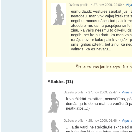
Dzēsts profils
27. nov 2009. 22:00
Viņa
esmu daudz vēstules sarakstījusi, 
neatdošu. man vnk vajag izrakstīt s
negribu. manas sāpes tad paliek ma
atdodu pirms esmu paspējusi iznīci
zinu, ka vairs neesmu to cilvēku d
negrib. bet ko nu darīt, ka man vaja
runāju sev. ar laiku paliek vieglāk.
sms. gribas izteikt, bet zinu, ka ned
vainīgs, ka es nevaru...
Šis jautājums jau ir slēgts. Jūs n
Atbildes
(11)
Dzēsts profils
27. nov 2009. 22:47
Viņas a
Ir vairākkārt rakstītas, nenosūtītas, pē
domās, ja to domu matricu varētu tā paņ
neatklātos...:)
Dzēsts profils
28. nov 2009. 01:46
Viņas a
....jā.tie vārdi neizteiktie,tie skricelet
pa kabatām.Meklejot īstos nobisties n