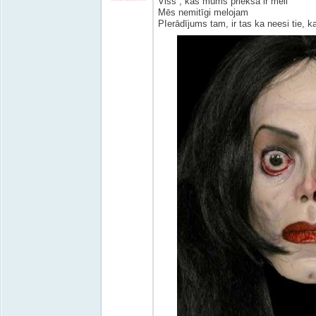
Viss , kas mums priekšā ir meli
Mēs nemitīgi melojam
PIerādījums tam, ir tas ka neesi tie, ka