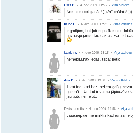
Uldis B.
4. dec 2009. 11:56
Viņa atbildes
Nemeloju,bet gadās!:))) Arī pašlaik!:)))
Inuce P.
4. dec 2009. 12:28
Viņas atbildes
ir gadījies, bet ļoti nepatīk melot. labā
nav iespējams, tad dažreiz var tikt cau
jaanis m.
4. dec 2009. 13:15
Viņa atbildes
nemeloju,nav jēgas, tāpat netic
Arta P.
4. dec 2009. 13:31
Viņas atbildes
Tikai tad, kad bez meliem galīgi nevar 
gaismā... Un tad ir vai nu jāpiedzīvo 
jau būtu nemelot...
Dzēsts profils
4. dec 2009. 14:58
Viņa atb
Jaaa,nepaiet ne mirklis,kad es sameloj