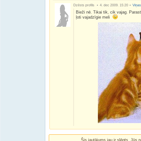
Dzēsts profils
4. dec 2009. 15:20
Viņas
Bieži nē. Tikai tik, cik vajag. Parasti
ļoti vajadzīgie meli
Šis jautājums jau ir slēgts. Jūs n