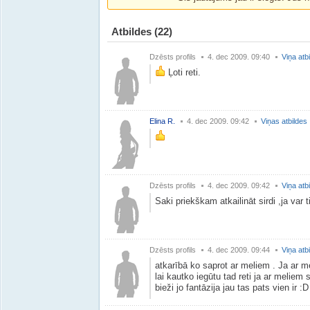
Atbildes
(22)
Dzēsts profils
4. dec 2009. 09:40
Viņa atb
Ļoti reti.
Elina R.
4. dec 2009. 09:42
Viņas atbildes
Dzēsts profils
4. dec 2009. 09:42
Viņa atb
Saki priekškam atkailināt sirdi ,ja var 
Dzēsts profils
4. dec 2009. 09:44
Viņa atb
atkarībā ko saprot ar meliem . Ja ar me
lai kautko iegūtu tad reti ja ar meliem
bieži jo fantāzija jau tas pats vien ir :D