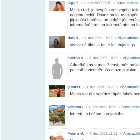
Olga P.
4. dec 2009. 09:51
Viņas atbildes
Meloju tad, ja nespēju vai negribu teikt
negribu melot. Daudz melot manispēc ir 
jāpiepūla fantāzija un otrkārt jāatcerā
informatīvā stressa laikmetā atmiņa bi
Nata N.
4. dec 2009. 10:12
Viņas atbildes
vispar nē tikai ja tas ir ļoti vajadzigs
mairiskk k.
4. dec 2009. 10:20
Viņa atbild
Atkarībā,kas ir meli.Parasti mēs melo
patiesību vienmēr būs maza plaisiņa.
gunars r.
4. dec 2009. 10:20
Viņa atbildes
Melos var ātri sapīties tāpēc labāk 
valentina l.
4. dec 2009. 10:27
Viņas atbil
ļoti reti, ja tiešam ir vajadzība.
Meitene M.
4. dec 2009. 11:02
Viņas atbil