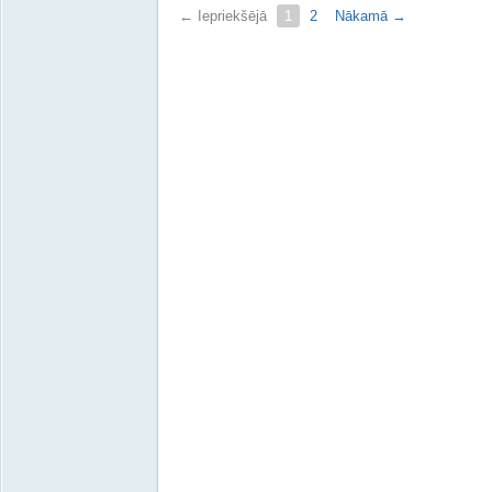
← Iepriekšējā
1
2
Nākamā →