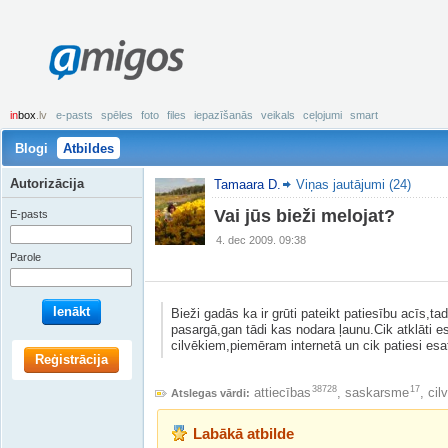
amigos
in
box
.lv
e-pasts
spēles
foto
files
iepazīšanās
veikals
ceļojumi
smart
Blogi
Atbildes
Autorizācija
Tamaara D.
Viņas jautājumi (24)
Vai jūs bieži melojat?
E-pasts
4. dec 2009. 09:38
Parole
Ienākt
Bieži gadās ka ir grūti pateikt patiesību acīs,ta
pasargā,gan tādi kas nodara ļaunu.Cik atklāti 
cilvēkiem,piemēram internetā un cik patiesi esa
Reģistrācija
38728
17
attiecības
,
saskarsme
,
cil
Atslegas vārdi:
Labākā atbilde