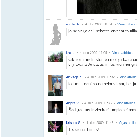
natalija h.
4. dec 2009. 11:04
Viņas atbilde
ja ne vru,a esli nehotite otvecat to uli
ilze s.
4. dec 2009. 11:05
Viņas atbildes
Cik lieli ir meli.Īstenībā meloju katru 
viņi zvana.Jo savus mīļos vienmēr gr
Aleksejs p.
4. dec 2009. 11:32
Viņa atbild
ļoti reti - cenšos nemelot vispār, bet j
Aigars V.
4. dec 2009. 11:35
Viņa atbildes
Šad ,tad tas ir vienkārši nepieciešams.
Kristine S.
4. dec 2009. 11:45
Viņas atbild
1 x dienā. Limits!